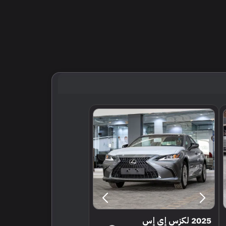
2025 لكزس إي إس