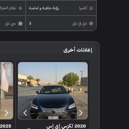
كاميرا
رؤية خلفية و امامية
نظام الخرا
دي في دي
لا
سي دي
إعلانات أخرى
2020 لكزس إي إس