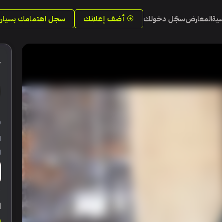
سية
المعارض
سجّل دخولك
أضف إعلانك
سجل اهتمامك بسيارة
4
ر
ا
ا
ا
0