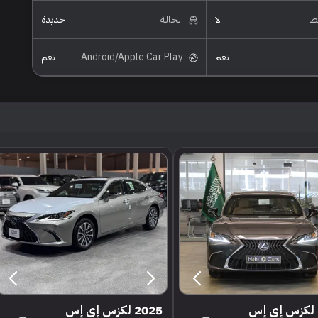
ئط
لا
الحالة
جديدة
نعم
Android/Apple Car Play
نعم
2025 لكزس إي إس
2025 لكزس إي إس