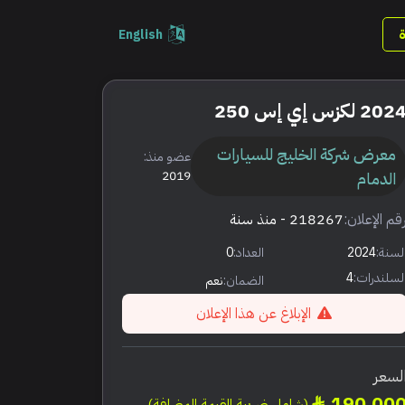
English
202 لكزس إي إس 250
معرض شركة الخليج للسيارات
عضو منذ:
الدمام
2019
قم الإعلان:
218267
- منذ سنة
لسنة:
2024
العداد:
0
لسلندرات:
4
الضمان:
نعم
الإبلاغ عن هذا الإعلان
لسعر
190,00
(شامل ضريبة القيمة المضافة)