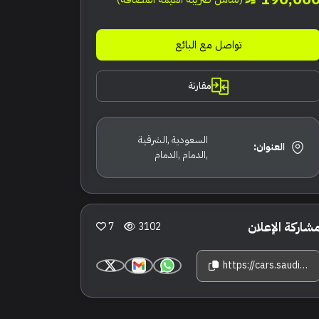
تواصل مع البائع
مقارنة
السعودية ,الشرقية
العنوان:
,الدمام ,الدمام
شاركة الإعلان
7
3102
https://cars.saudisale.com/listings/c8b672/2024-%D9%84%D9%83%D8%B2%D8%B3-%D8%A5%D9%8A-%D8%A5%D8%B3-250