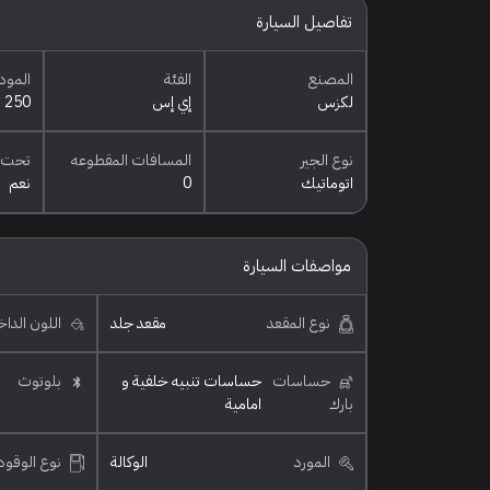
تفاصيل السيارة
المصنع
الفئة
المود
لكزس
إي إس
250
نوع الجير
المسافات المقطوعه
تحت 
اتوماتيك
0
نعم
مواصفات السيارة
نوع المقعد
مقعد جلد
اللون الدا
حساسات
حساسات تنبيه خلفية و
بلوتوث
بارك
امامية
المورد
الوكالة
نوع الوقود