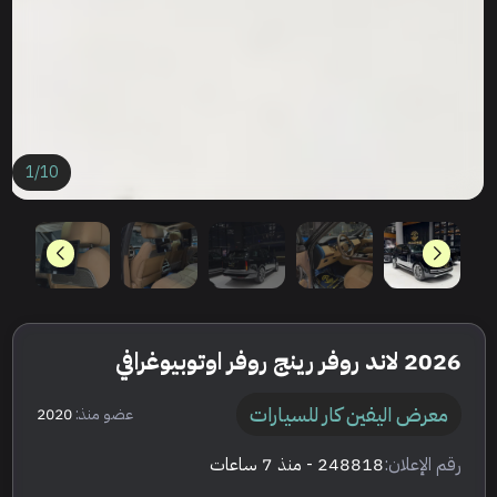
1
/
10
2026 لاند روفر رينج روفر اوتوبيوغرافي
معرض اليفين كار للسيارات
عضو منذ:
2020
رقم الإعلان:
248818
- منذ 7 ساعات