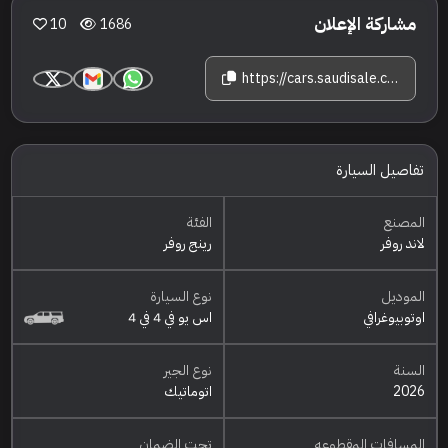
مشاركة الإعلان
10
1686
https://cars.saudisale.com/listings/c3b9d6/2026-%D9%84%D8%A7%D9%86%D8%AF-%D8%B1%D9%88%D9%81%D8%B1-%D8%B1%D9%8A%D9%86%D8%AC-%D8%B1%D9%88%D9%81%D8%B1-%D8%A7%D9%88%D8%AA%D9%88%D8%A8%D9%8A%D9%88%D8%BA%D8%B1%D8%A7%D9%81%D9%8A
تفاصيل السيارة
المصنع
الفئة
لاند روفر
رينج روفر
الموديل
نوع السيارة
اوتوبيوغرافي
اس يو في 4 في 4
السنة
نوع الجير
2026
اتوماتيك
المسافات المقطوعه
تحت الضمان