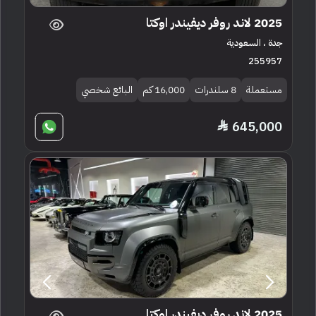
2025 لاند روفر ديفيندر اوكتا
جدة ، السعودية
255957
مستعملة
8 سلندرات
16,000 كم
البائع شخصي
645,000
2025 لاند روفر ديفيندر اوكتا