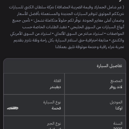
( غير شامل الجمارك وقيمة الضريبة المضافة ) شركة سلطان الكتبي للسيارات
شريككم الموثوق لتوفير السيارات الجديدة والمستعملة بأفضل الأسعار
وضمان أعلى معايير الجودة. نوفّر لكم حلولاً متكاملة تشمل: • تأمين جميع
أنواع السيارات من السوق الخليجي • تنفيذ الطلبات الخاصة حسب
المواصفات • استيراد مباشر من السوق الألماني • استيراد من السوق الأمريكي
والكندي • متابعة احترافية حتى استلام السيارة بكل راحة وثقة نلتزم بتقديم
تجربة شراء راقية وخدمة موثوقة تليق بعملائنا
تفاصيل السيارة
المصنع
الفئة
لاند روفر
ديفيندر
الموديل
نوع السيارة
اوكتا
فخمة
السنة
نوع الجير