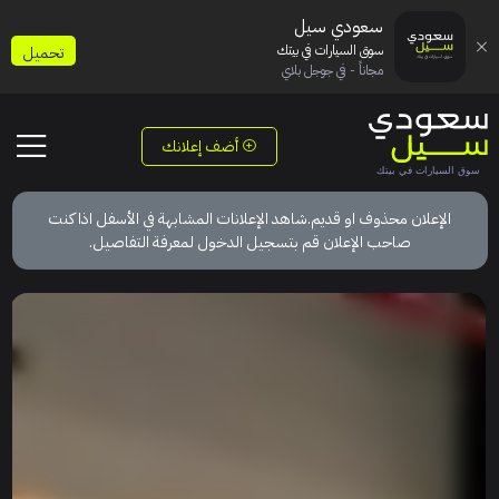
سعودي سيل
سوق السيارات في بيتك
تحميل
مجاناً - في جوجل بلاي
أضف إعلانك
الإعلان محذوف او قديم.شاهد الإعلانات المشابهة في الأسفل اذا كنت
صاحب الإعلان قم بتسجيل الدخول لمعرفة التفاصيل.