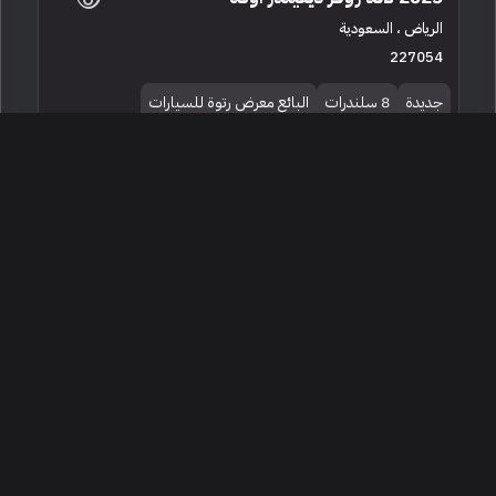
الرياض ، السعودية
227054
جديدة
8 سلندرات
البائع معرض رتوة للسيارات
1,050,000
2025 لاند روفر ديفيندر اوكتا
المنامة ، البحرين