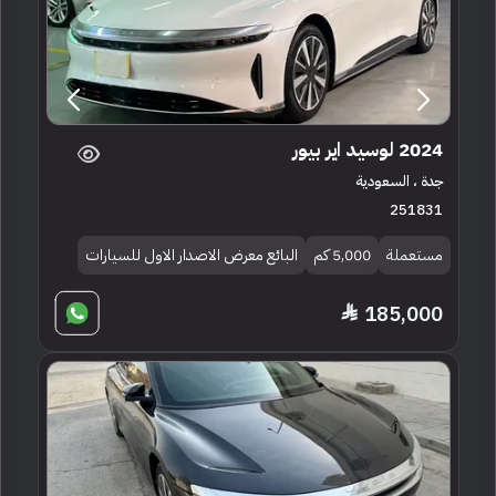
2024 لوسيد اير بيور
جدة ، السعودية
251831
مستعملة
5,000 كم
البائع معرض الاصدار الاول للسيارات
185,000