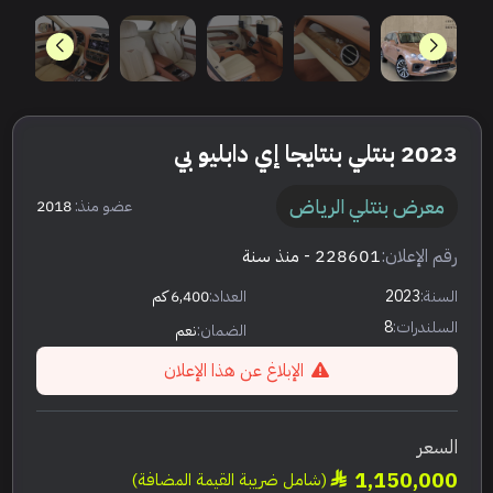
2023 بنتلي بنتايجا إي دابليو بي
معرض بنتلي الرياض
عضو منذ:
2018
رقم الإعلان:
228601
- منذ سنة
السنة:
2023
العداد:
6,400 كم
السلندرات:
8
الضمان:
نعم
الإبلاغ عن هذا الإعلان
السعر
1,150,000
(شامل ضريبة القيمة المضافة)