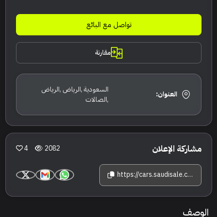
تواصل مع البائع
مقارنة
السعودية ,الرياض ,الرياض
العنوان:
,الصالات
مشاركة الإعلان
4
2082
https://cars.saudisale.com/listings/b93270/2023-%D8%A8%D9%86%D8%AA%D9%84%D9%8A-%D8%A8%D9%86%D8%AA%D8%A7%D9%8A%D8%AC%D8%A7-%D8%A5%D9%8A-%D8%AF%D8%A7%D8%A8%D9%84%D9%8A%D9%88-%D8%A8%D9%8A
الوصف