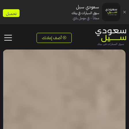
سعودي سيل
سوق السيارات في بيتك
تحميل
مجاناً - في جوجل بلاي
أضف إعلانك