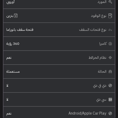
المورد
أوروبي
نوع الوقود
بنزين
نوع فتحات السقف
فتحة سقف بانوراما
كاميرا
360 رؤية
نظام الخرائط
نعم
الحالة
مستعملة
دي في دي
لا
سي دي
لا
Android/Apple Car Play
نعم