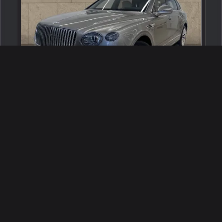
2025 بنتلي بنتايجا إي دابليو بي
الدمام ، السعودية
246674
مستعملة
8 سلندرات
2,167 كم
البائع معرض بنتلي الخبر
تقرير موجز
1,220,000