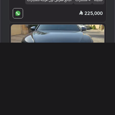
225,000
2022 اودي اي 6 اس لاين
الرياض ، السعودية
256340
مستعملة
4 سلندرات
93,150 كم
البائع شخصي