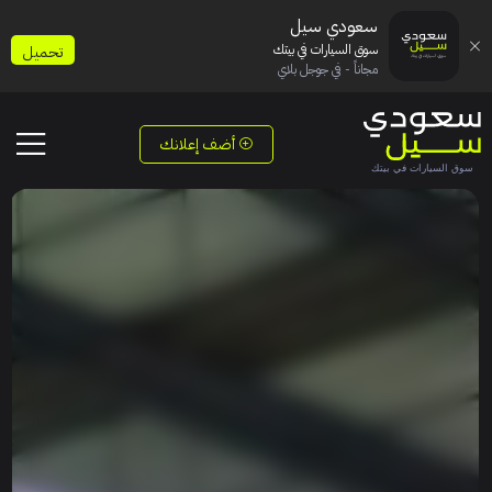
سعودي سيل
سوق السيارات في بيتك
تحميل
مجاناً - في جوجل بلاي
أضف إعلانك