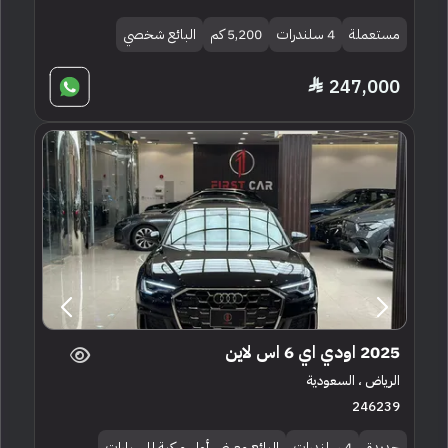
مستعملة
4 سلندرات
5,200 كم
البائع شخصي
247,000
2025 اودي اي 6 اس لاين
الرياض ، السعودية
246239
جديدة
4 سلندرات
البائع معرض أول مركبة للسيارات