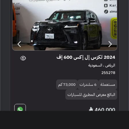
2024 لكزس إل إكس 600 إف
الرياض ، السعودية
255278
مستعملة
6 سلندرات
73,000 كم
البائع معرض المطيري للسيارات
460,000