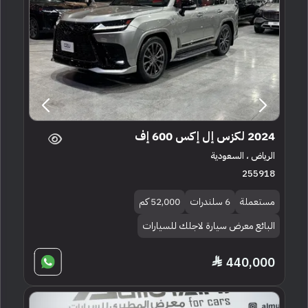
2024 لكزس إل إكس 600 إف
الرياض ، السعودية
255918
مستعملة
6 سلندرات
52,000 كم
البائع معرض سيارة لاجلك للسيارات
440,000