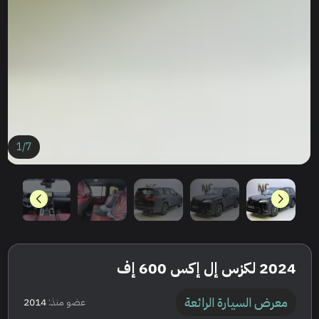
1
/
7
2024 لكزس إل إكس 600 إف
معرض السيارة الرائعة
عضو منذ:
2014