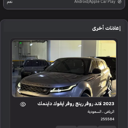
Android/Apple Car Play
نعم
إعلانات أخرى
2023 لاند روفر رينج روفر ايفوك داينمك
الرياض ، السعودية
255584