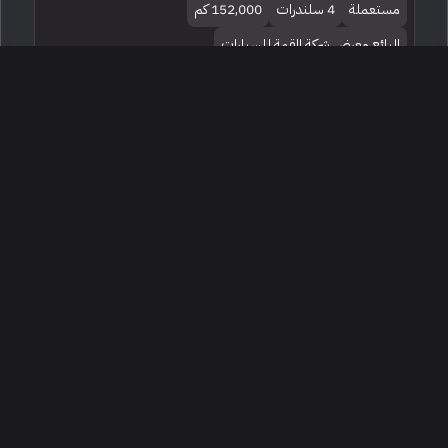
مستعملة
4 سلندرات
152,000 كم
البائع معرض شركة القمة للسيارات
45,000
2022 لاند روفر رينج روفر ايفوك داينمك
الرياض ، السعودية
256303