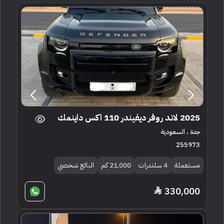
2025 لاند روفر ديفيندر 110 اكس داينمك
جدة ، السعودية
255973
مستعملة
4 سلندرات
21,000 كم
البائع شخصي
330,000