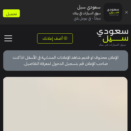
سعودي سيل
سوق السيارات في بيتك
تحميل
مجاناً - في جوجل بلاي
أضف إعلانك
الإعلان محذوف او قديم.شاهد الإعلانات المشابهة في الأسفل اذا كنت
صاحب الإعلان قم بتسجيل الدخول لمعرفة التفاصيل.