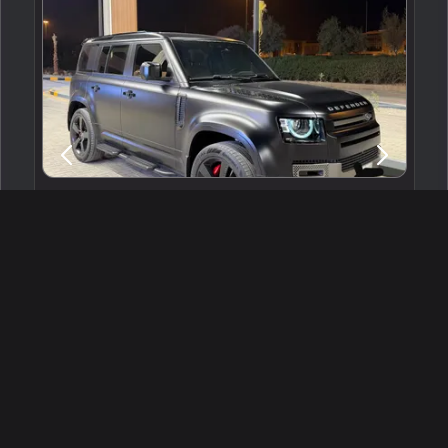
2025 لاند روفر ديفيندر 110 اكس داينمك
الرياض ، السعودية
256441
مستعملة
6 سلندرات
31,000 كم
البائع شخصي
375,000