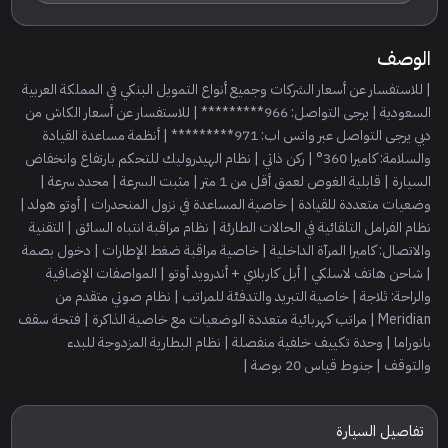
الوصف
| للاستفسار عن أسعار الشركات وجميع أنواع التمويل البنكي في المملكة العربية
السعودية | يرجى التواصل: 966********* | للاستفسار عن أسعار الكاش من
دبي يرجى التواصل عبر واتس اب: 971********* | أنظمة مساعدة القيادة
والسلامة: كاميرا 360° | ركن ذاتي | نظام الهيدروليك للتحكم بارتفاع وانخفاض
السيارة | قابلية الغوص لعمق أقل من 1 متر | مثبت السرعة | محدد سرعة |
وضعيات متعددة للقيادة | خاصية المساعدة في نزول المنحدرات | أوتو هولد |
نظام الفرامل التلقائية في الحالات الطارئة | نظام مراقبة انتباه السائق | التقنية
والاتصال: كاميرا المرآة الداخلية | خاصية مراقبة ضغط الإطارات | دخول بصمة
| شاحن هاتف لاسلكي | أبل كاربلاي + أندرويد أوتو | المواصفات الإضافية
والراحة: ثلاجة | خاصية التبريد والتدفئة للمراتب | نظام صوتي متقدم من
Meridian | مراتب كهربائية متعددة الوضعيات مع خاصية الذاكرة | فتحة سقف
بانوراما | وحدة تكييف خلفية منفصلة | نظام البطارية المزدوجة للبدء
والتوقف | جنوط قياس 20 بوصة |
تفاصيل السيارة