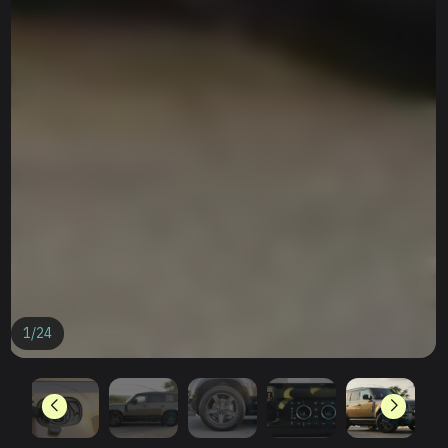
1
/
24