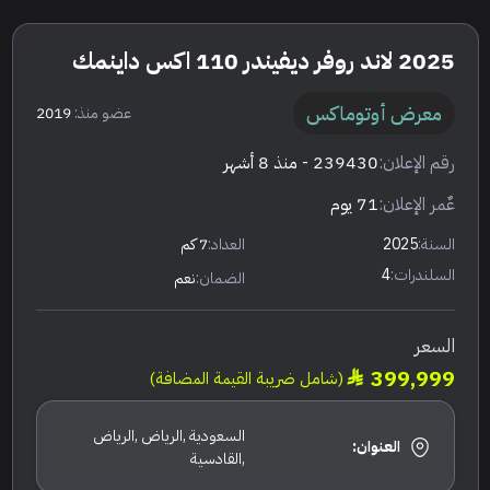
2025 لاند روفر ديفيندر 110 اكس داينمك
معرض أوتوماكس
عضو منذ:
2019
رقم الإعلان:
239430
- منذ 8 أشهر
عٌمر الإعلان:
71 يوم
السنة:
2025
العداد:
7 كم
السلندرات:
4
الضمان:
نعم
السعر
399,999
(شامل ضريبة القيمة المضافة)
السعودية ,الرياض ,الرياض
العنوان:
,القادسية