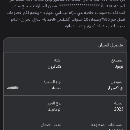
الساعه 9.00ليلاً ******************** نشحن السيارات لجميع مناطق
المملكة بخصومات خاصة لدي شركة البسامي الدولية :- ونقدم لكم خصومات
تصل حتي50%وضمان 10 سنوات (التظليل-الحماية-العازل الحراري-النانو
سيراميك-وخدمات أخري لإرضاء عملاؤنا
تفاصيل السيارة
المصنع
الفئة
تويوتا
لاند كروزر
الموديل
نوع السيارة
اي اكس ار
فخمة
السنة
نوع الجير
2023
اتوماتيك
المسافات المقطوعه
تحت الضمان