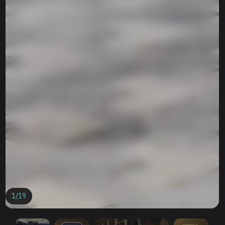
1
/
19