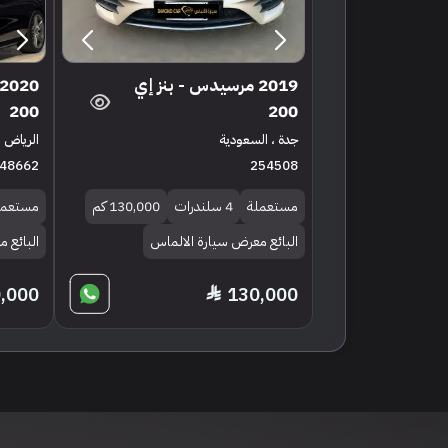
2019 مرسيدس - بنز إي
200
200
جدة ، السعودية
الرياض ،
48662
254508
مستعملة
4 سلندرات
130,000 كم
مستعمل
البائع معرض سيارة الالماس
البائع معرض 4كارز 
,000
130,000