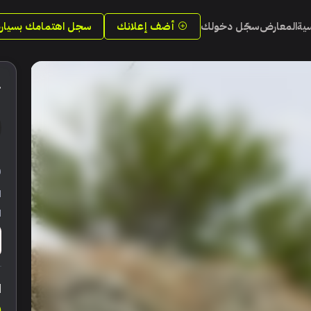
سية
المعارض
سجّل دخولك
أضف إعلانك
سجل اهتمامك بسيارة
4
ر
ا
ا
ا
0