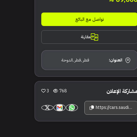
تواصل مع البائع
مقارنة
العنوان:
قطر ,قطر ,الدوحة
شاركة الإعلان
3
768
https://cars.saudisale.com/listings/ZjBd13/2014-%D9%85%D8%B1%D8%B3%D9%8A%D8%AF%D8%B3--%D8%A8%D9%86%D8%B2-%D8%A5%D9%8A-200