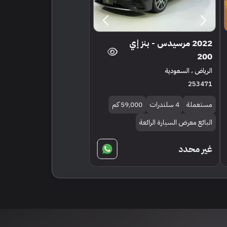
2022 مرسيدس - بنز إي
200
الرياض ، السعودية
253471
مستعملة
4 سلندرات
59,000 كم
البائع معرض السيارة الرائعة
غير محدد