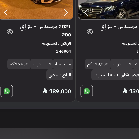
2020 مرسيدس - بنز إي
2021 مرسيدس - بنز إي
200
 السعودية
الرياض ، السعودية
246804
2
ة
4 سلندرات
118,000 كم
مستعملة
4 سلندرات
76,950 كم
4cars للسيارات
البائع شخصي
189,000
130