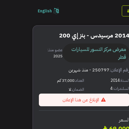
English
201 مرسيدس - بنز إي 200
معرض مركز النسور للسيارات
عضو منذ:
قطر
2025
قم الإعلان:
250797
- منذ شهرين
لسنة:
2014
العداد:
37,000 كم
لسلندرات:
4
الضمان:
لا
الإبلاغ عن هذا الإعلان
لسعر
69,00