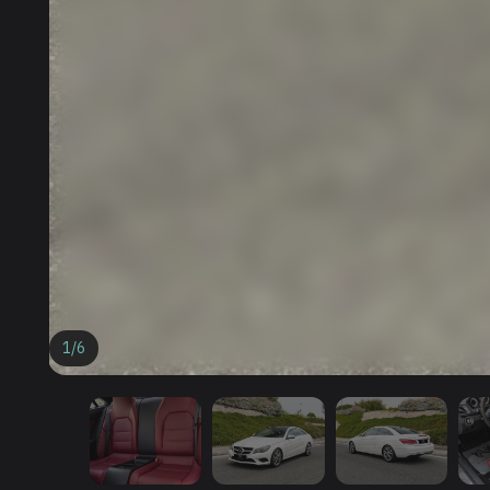
1
/
6