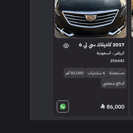
2017 كاديلاك سي تي 6
الرياض ، السعودية
256443
مستعملة
6 سلندرات
82,000 كم
البائع شخصي
86,000