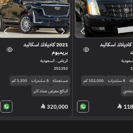
2014 كاديلاك اسكاليد
2021 كاديلاك اسكاليد
بريميوم
لسعودية
الرياض ، السعودية
251353
2
ة
8 سلندرات
102,000 كم
مستعملة
8 سلندرات
3,300 كم
 شخصي
البائع معرض عماد كارز
320,000
118