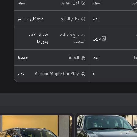
خلي
اسود
لون البودي
اسود
نعم
نظام الدفع
دفع كلي مستمر
نوع فتحات
فتحة سقف
بنزين
السقف
بانوراما
ئط
نعم
الحالة
جديدة
لا
Android/Apple Car Play
نعم