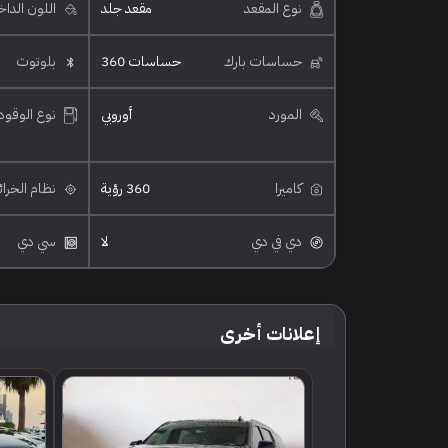
نوع المقعد
مقعد جلد
اللون الدا
حساسات بارك
حساسات 360
بلوتوث
المورد
أوروبي
نوع الوقود
كاميرا
360 رؤية
نظام الخرا
دي في دي
لا
سي دي
إعلانات أخرى