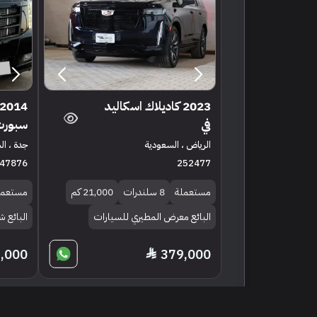
2023 كاديلاك اسكاليد
في
سبورت
الرياض ، السعودية
جدة ، ا
47876
252477
مستعملة
8 سلندرات
21,000 كم
مستعمل
البائع معرض المطيري للسيارات
البائع
,000
379,000