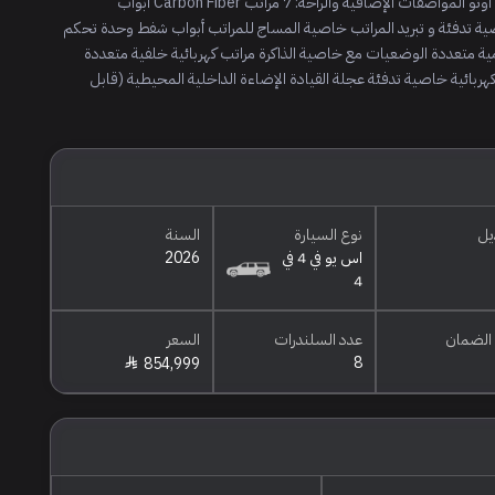
متحركة دخول بصمة شاحن هاتف لاسلكي أبل كاربلاي + أندرويد أوتو المواصفات الإضافية والراحة: 7 مراتب Carbon Fiber أبواب
اصية تدفئة و تبريد المراتب خاصية المساج للمراتب أبواب شفط وحدة تحكم
م من AKG® مراتب كهربائية امامية متعددة الوضعيات مع خاصية الذاكرة مراتب كهربائية خلفية متعددة
هربائية خاصية تدفئة عجلة القيادة الإضاءة الداخلية المحيطية (قابل
يل
نوع السيارة
السنة
اس يو في 4 في
2026
4
الضمان
عدد السلندرات
السعر
8
854,999