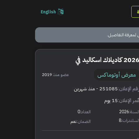
English
 لمعرفة التفاصيل.
202 كاديلاك اسكاليد في
معرض أوتوماكس
عضو منذ:
2019
قم الإعلان:
251085
- منذ شهرين
ٌمر الإعلان:
15 يوم
لسنة:
2026
العداد:
0
لسلندرات:
8
الضمان:
نعم