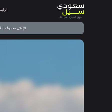
الرئي
الإعلان محذوف او ق