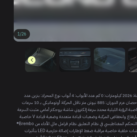
1
/
26
الماركة: Cadillac الفئة: Escalade الموديل: V اللون: أسود السنة: 2026 كيلومترات: 0 كم عدد الأبواب: 4 أبواب نوع المحرك: بنزين عدد
الاسطوانات: 8 اسطوانات (V8) سعة المحرك: 6.2 لتر القوة: 682 حصان عزم الدوران: 885 نيوتن متر ناقل الحركة: أوتوماتيكي بـ 10 سرعات
صية الرؤية الليلية محدد سرعة إلكتروني شاشة بروجكتر أمامي مثبت السرعة
التكيفي مثبت المسار كاميرا °360 نظام التعليق الهوائي للتحكم بارتفاع وانخفاض المركبة وضعيات قيادة متعددة وضعية قيادة V خاصية
اكتشاف النقطة العمياء أوتو بارك تجنب الاصطدام الأمامي نظام التحكم المغناطيسي في نظام التعليق نظام فرامل عالي الأداء من Brembo®
التقنية والاتصال: كاميرا المرآة الداخلية شاشة أمامية للمرافق شاشات خلفية خاصية مراقبة ضغط الإطارات إضائة خارجية LED بتأثيرات