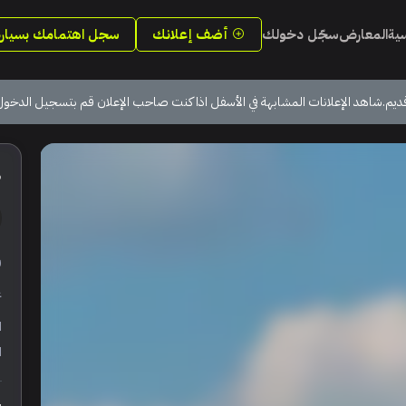
سية
المعارض
سجّل دخولك
أضف إعلانك
سجل اهتمامك بسيارة
ديم.شاهد الإعلانات المشابهة في الأسفل اذا كنت صاحب الإعلان قم بتسجيل الدخول
6
ر
ع
ا
ا