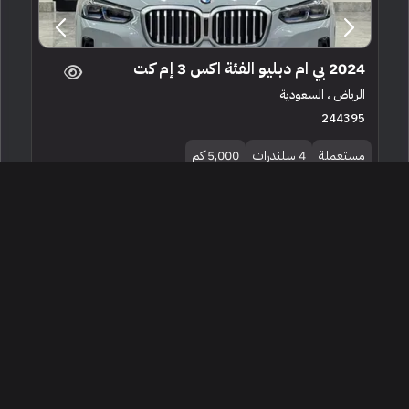
2024 بي ام دبليو الفئة اكس 3 إم كت
الرياض ، السعودية
244395
مستعملة
4 سلندرات
5,000 كم
البائع معرض الجود اوتو للسيارات
230,000