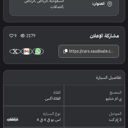
السعودية ,الرياض ,الرياض
العنوان:
,الصالات
مشاركة الإعلان
9
2179
https://cars.saudisale.com/listings/Ya1H2r/2025-%D8%A8%D9%8A-%D8%A7%D9%85-%D8%AF%D8%A8%D9%84%D9%8A%D9%88-%D8%A7%D9%84%D9%81%D8%A6%D8%A9-%D8%A7%D9%83%D8%B3-3-%D8%A5%D9%85-%D9%83%D8%AA
تفاصيل السيارة
المصنع
الفئة
بي ام دبليو
الفئة اكس
الموديل
نوع السيارة
3 إم كت
اس يو في 4 في 4