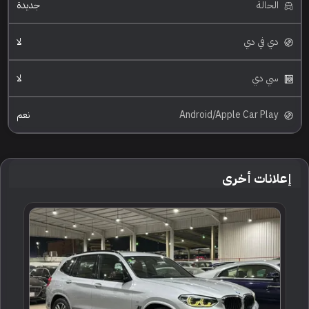
الحالة
جديدة
دي في دي
لا
سي دي
لا
Android/Apple Car Play
نعم
إعلانات أخرى