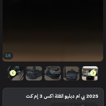
1
/
8
2025 بي ام دبليو الفئة اكس 3 إم كت