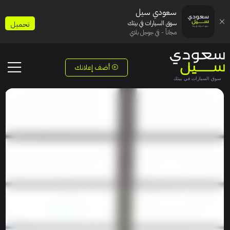
سعودي سيل
سوق السيارات في بيتك
تحميل
مجاناً - في جوجل بلاي
أضف إعلانك