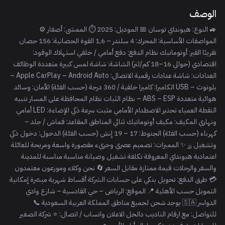
الوصف
🚙 النوع: هيونداي توسان 📅 الموديل: 2025 ⏱ الممشى: أصفار ⚙️
المواصفات الأساسية: المحرك: 4 سلندر – 1,6 القوة الحصانية: 156 حصان
تقريبًا القير: أوتوماتيك نظام الدفع: دفع أمامي / خلفي استهلاك الوقود:
اقتصادي (حوالي 16–18 كم/لتر) الشاشة: شاشة لمس كبيرة متعددة الوظائف
العدادات: شاشة عدادات رقمية الاتصال: Apple CarPlay – Android Auto –
بلوتوث – USB الكاميرا: كاميرا خلفية / 360 درجة (حسب الفئة) الأمان: وسائد
هوائية متعددة ABS – ESP – نظام الثبات نظام المحافظة على المسار تنبيه
النقطة العمياء تحذير الاصطدام الأمامي مثبت سرعة ذكي الإضاءة: LED أمامي
ونهاري المكيف: مكيف أوتوماتيك ثنائي المناطق المقاعد: قماش / جلد –
كهرباء (حسب الفئة) الجنوط: 17 – 19 إنش (حسب الفئة) الدخول: دخول ذكي
وتشغيل زر ✨ المميزات: تصميم عصري وجريء مقصورة واسعة ومريحة للعائلة
اعتمادية هيونداي المعروفة تكلفة تشغيل وصيانة مناسبة مناسبة للمدينة
والسفر والرحلات قيمة ممتازة مقابل السعر 🔄 نحن وكلاء وموزعون معتمدون
💳 طرق الدفع: تحويل بنكي على حسابات الشركة أقساط شهرية ميسّرة إمكانية
التمويل حسب الأهلية 📍 الموقع: الرياض – حي القادسية – شارع وادي
الدواسر 🇸🇦 يوجد شحن لجميع مناطق المملكة العربية السعودية 📞
للتواصل: مع ارقام الناديب دالخل الاعلان واتساب / اتصال: ⭐ شركة الصغير