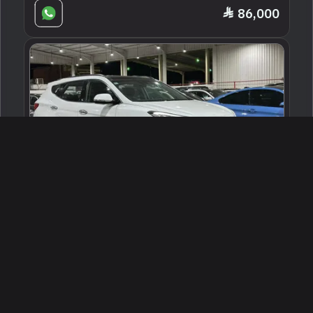
86,000
2016 هيونداي سانتا في
جدة ، السعودية
221798
مستعملة
4 سلندرات
206,000 كم
البائع معرض العز للسيارات جدة