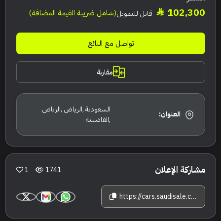
102,300
(شامل ضريبة القيمة المضافة)
قابل للتمويل
تواصل مع البائع
مقارنة
السعودية ,الرياض ,الرياض
العنوان:
,القادسية
مشاركة الإعلان
1
1741
https://cars.saudisale.com/listings/YP0XRj/2025-%D9%87%D9%8A%D9%88%D9%86%D8%AF%D8%A7%D9%8A-%D8%AA%D9%88%D8%B3%D8%A7%D9%86