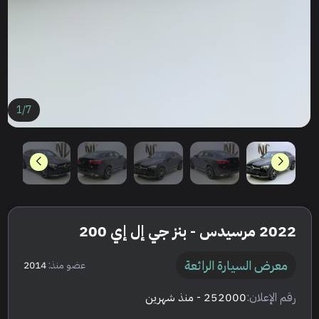
1
/
7
2022 مرسيدس - بنز جي إل إي 200
معرض السيارة الرائعة
عضو منذ:
2014
رقم الإعلان:
252000
- منذ شهرين