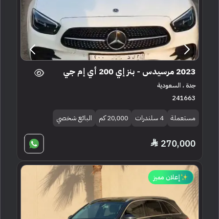
2023 مرسيدس - بنز إي 200 أي إم جي
جدة ، السعودية
241663
مستعملة
4 سلندرات
20,000 كم
البائع شخصي
270,000
إعلان مميز