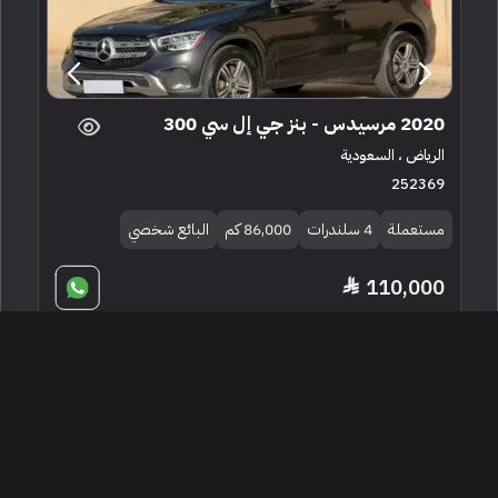
2020 مرسيدس - بنز جي إل سي 300
الرياض ، السعودية
252369
مستعملة
4 سلندرات
86,000 كم
البائع شخصي
110,000
إعلان مميز