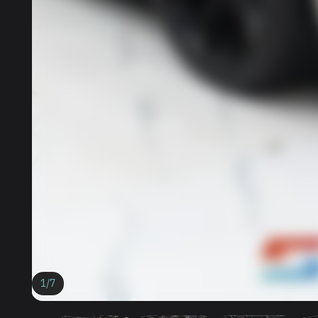
1
/
7