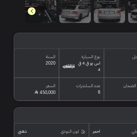
يل
نوع السيارة
السنة
اس يو في 4 في
2020
4
الضمان
عدد السلندرات
السعر
8
450,000
خلي
احمر
لون البودي
ذهبي