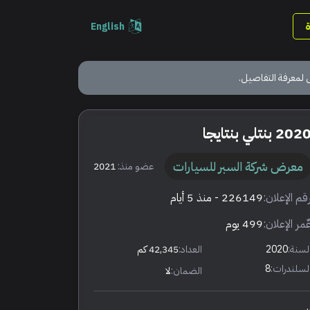
English
 لمعرفة التفاصيل.
202 بنتلي بنتايجا
معرض شركة السبر للسيارات
عضو منذ:
2021
قم الإعلان:
226149
- منذ 5 أيام
ٌمر الإعلان:
499 يوم
لسنة:
2020
العداد:
42,345 كم
لسلندرات:
8
الضمان:
لا