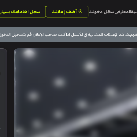
سية
المعارض
سجّل دخولك
أضف إعلانك
سجل اهتمامك بسيارة
ديم.شاهد الإعلانات المشابهة في الأسفل اذا كنت صاحب الإعلان قم بتسجيل الدخول
0
ر
ع
ا
ا