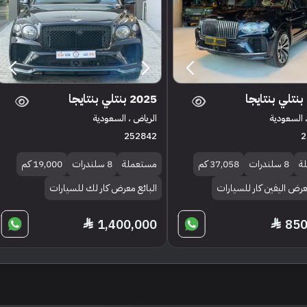
2025 بنتلي بنتايجا
 السعودية
الرياض ، السعودية
252842
2
ة
8 سلندرات
37,058 كم
مستعملة
8 سلندرات
19,000 كم
عرض اليفين كار للسيارات
البائع معرض كار لك للسيارات
1,400,000
850