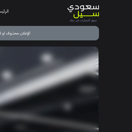
الرئي
الإعلان محذوف او ق