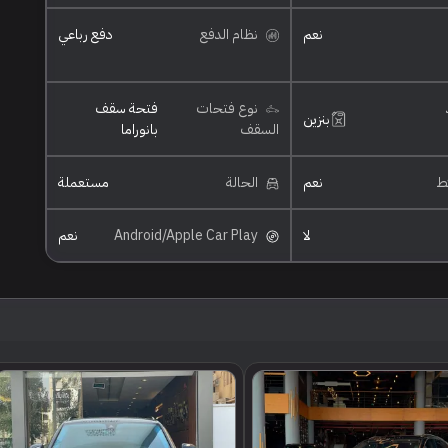
نعم
نظام الدفع
دفع رباعي
نوع فتحات
فتحة سقف
بنزين
السقف
بانوراما
ئط
نعم
الحالة
مستعملة
لا
Android/Apple Car Play
نعم