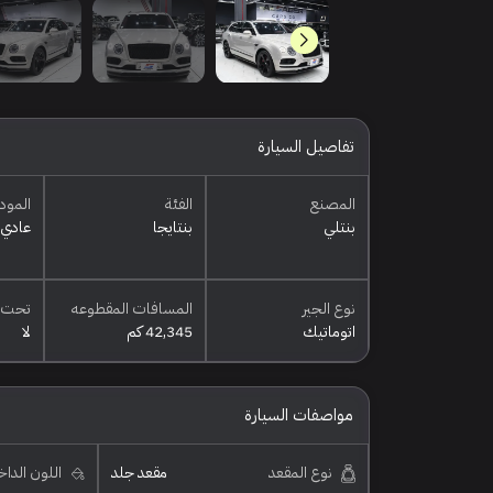
تفاصيل السيارة
المصنع
الفئة
المود
بنتلي
بنتايجا
عادي
نوع الجير
المسافات المقطوعه
تحت 
اتوماتيك
42,345 كم
لا
مواصفات السيارة
نوع المقعد
مقعد جلد
اللون الدا