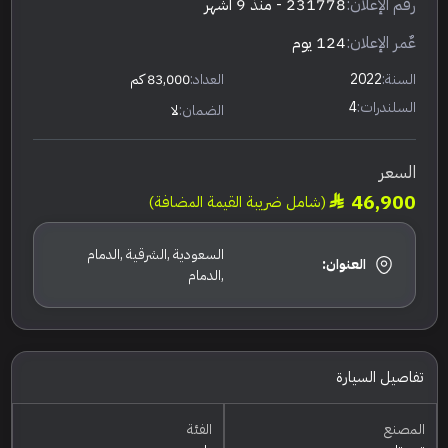
رقم الإعلان:
231778
- منذ 9 أشهر
عٌمر الإعلان:
124 يوم
السنة:
2022
العداد:
83,000 كم
السلندرات:
4
الضمان:
لا
السعر
46,900
(شامل ضريبة القيمة المضافة)
السعودية ,الشرقية ,الدمام
العنوان:
,الدمام
تفاصيل السيارة
المصنع
الفئة