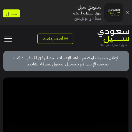
سعودي سيل
سوق السيارات في بيتك
تحميل
مجاناً - في جوجل بلاي
أضف إعلانك
الإعلان محذوف او قديم.شاهد الإعلانات المشابهة في الأسفل اذا كنت
صاحب الإعلان قم بتسجيل الدخول لمعرفة التفاصيل.