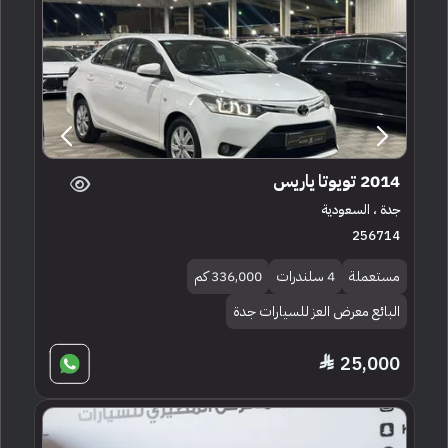
2014 تويوتا ياريس
جدة ، السعودية
256714
مستعملة
4 سلندرات
336,000 كم
البائع معرض العز للسيارات جدة
25,000