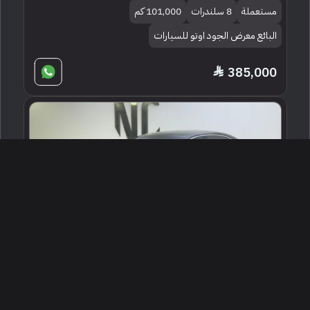
مستعملة
8 سلندرات
101,000 كم
البائع معرض الجود اوتو للسيارات
385,000
2023 مرسيدس - بنز إس 580
الرياض ، السعودية
248602