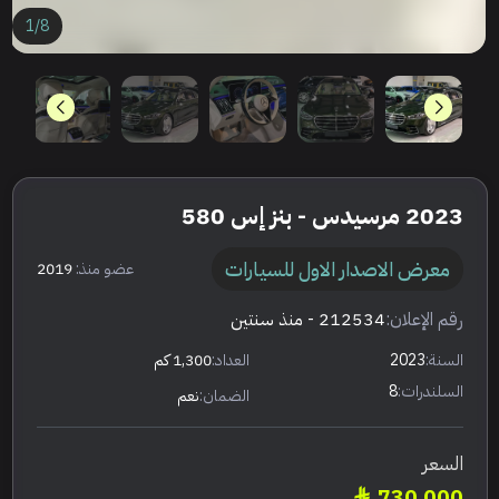
1
/
8
2023 مرسيدس - بنز إس 580
معرض الاصدار الاول للسيارات
عضو منذ:
2019
رقم الإعلان:
212534
- منذ سنتين
السنة:
2023
العداد:
1,300 كم
السلندرات:
8
الضمان:
نعم
السعر
730,000