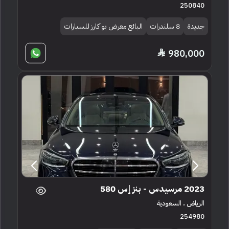
250840
جديدة
8 سلندرات
البائع معرض يو كارز للسيارات
980,000
2023 مرسيدس - بنز إس 580
الرياض ، السعودية
254980