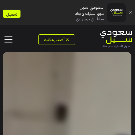
سعودي سيل
سوق السيارات في بيتك
تحميل
مجاناً - في جوجل بلاي
أضف إعلانك