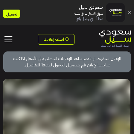
سعودي سيل
سوق السيارات في بيتك
تحميل
مجاناً - في جوجل بلاي
أضف إعلانك
الإعلان محذوف او قديم.شاهد الإعلانات المشابهة في الأسفل اذا كنت
صاحب الإعلان قم بتسجيل الدخول لمعرفة التفاصيل.