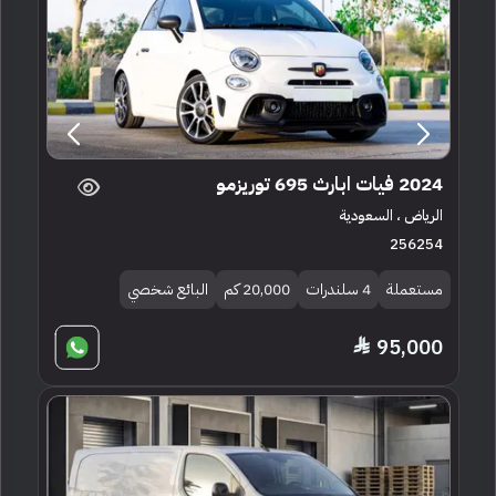
2024 فيات ابارث 695 توريزمو
الرياض ، السعودية
256254
مستعملة
4 سلندرات
20,000 كم
البائع شخصي
95,000