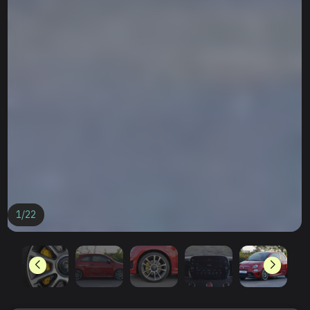
1
/
22