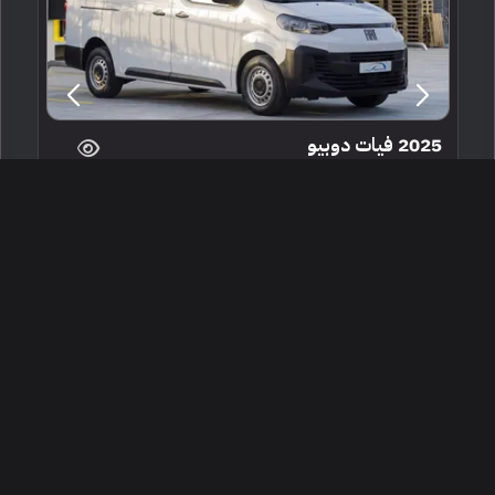
2025 فيات دوبيو
الرياض ، السعودية
254479
جديدة
4 سلندرات
البائع معرض أوتوماكس
94,999