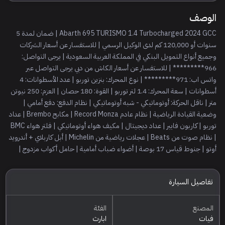
الوصف
Abarth 695 TURISMO 1.4 Turbocharged 2024 GCC | ضمان لمدة 5
سنوات أو 120,000 كم لدى الوكيل الرسمي | للاستفسار عن أسعار الشركات
وجميع أنواع التمويل البنكي في المملكة العربية السعودية | يرجى التواصل:
966********* | للاستفسار عن أسعار الكاش من دبي يرجى التواصل عبر
واتس اب: 971********* | نوع المحرك: بنزين توربو | عدد الأسطوانات: 4
أسطوانات | سعة المحرك: 1.4 لتر توربو | القوة: 180 حصان | العزم: 250 نيوتن
متر | ناقل الحركة: أوتوماتيكي - شبه أوتوماتيكي | نظام الدفع: دفع أمامي |
وضعية القيادة الرياضية | نظام عادم Record Monza | مكابح Brembo | عداد
توربو | كاربون فايبر | عداد ديجيتال | مكيف هواء أوتوماتيكي | فلتر هواء BMC
| نظام صوت من Beats | عجلات رياضية من Michelin | أبل كاربلاي + أندرويد
أوتو | جنوط قياس 17 بوصة | أضواء ضباب أمامية | حامل أكواب مزدوج |
تفاصيل السيارة
المصنع
الفئة
فيات
ابارث