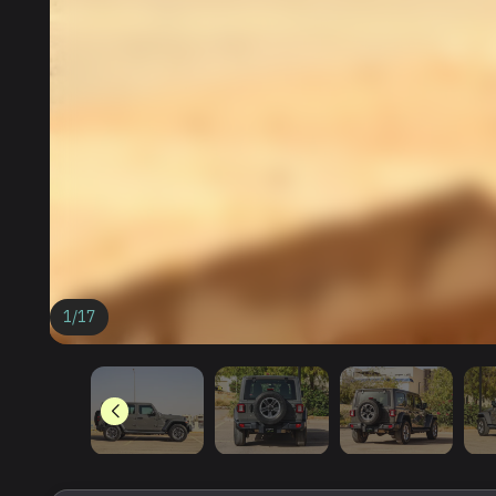
1
/
17