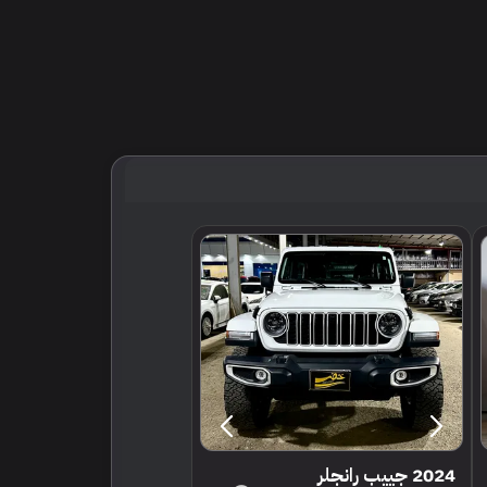
2024 جييب رانجلر