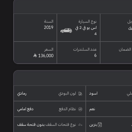
يل
نوع السيارة
السنة
ى
اس يو في 2 في
2019
4
الضمان
عدد السلندرات
السعر
6
136,000
خلي
اسود
لون البودي
رمادي
نعم
نظام الدفع
دفع امامي
بنزين
نوع فتحات السقف
بدون فتحة سقف