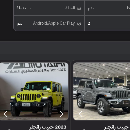
ئط
نعم
الحالة
مستعملة
لا
Android/Apple Car Play
نعم
2022 جييب رانجلر
2023 جييب رانجلر