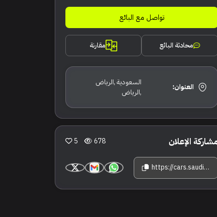
تواصل مع البائع
محادثة البائع
مقارنة
السعودية ,الرياض
العنوان:
,الرياض
شاركة الإعلان
5
678
https://cars.saudisale.com/listings/T661ca/2019-%D8%AC%D9%8A%D9%8A%D8%A8-%D8%B1%D8%A7%D9%86%D8%AC%D9%84%D8%B1-%D8%B5%D8%AD%D8%A7%D8%B1%D9%89