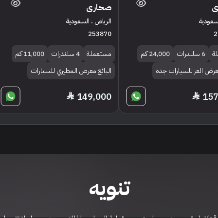
ى
صحارى
لسعودية
الرياض ، السعودية
253870
2
ة
6 سلندرات
24,000 كم
مستعملة
4 سلندرات
11,000 كم
معرض العز للسيارات جدة
البائع معرض المطيري للسيارات
149,000
157
تنويه