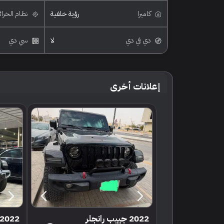
كاميرا
رؤية خلفية
نظام الخرا
دي في دي
لا
سي دي
إعلانات أخرى
2022 جييب رانجلر