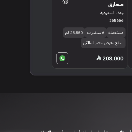
صحارى
جدة ، السعودية
255656
مستعملة
6 سلندرات
25,850 كم
البائع معرض خضر المالكي
208,000