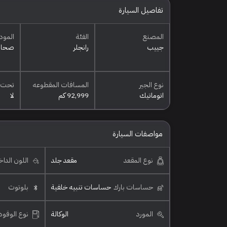
تفاصيل السيارة
المصنع
الفئة
المود
جييب
رانجلر
صحار
نوع الجير
المسافات المقطوعه
تحت 
اتوماتيك
92,999 كم
لا
مواصفات السيارة
نوع المقعد
مقعد جلد
اللون الدا
حساسات بارك
حساسات تنبيه خلفية
بلوتوث
المورد
الوكالة
نوع الوقود