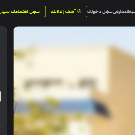
سية
المعارض
سجّل دخولك
أضف إعلانك
سجل اهتمامك بسيارة
9
ر
ا
ا
ا
0