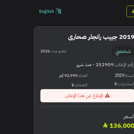
English
201 جييب رانجلر صحارى
شخصي
عضو منذ:
2026
قم الإعلان:
252909
- منذ شهر
لسنة:
2019
العداد:
92,999 كم
لسلندرات:
6
الضمان:
لا
الإبلاغ عن هذا الإعلان
لسعر
136,00