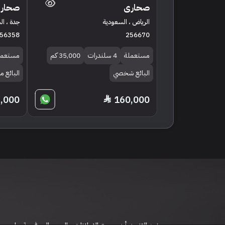
صحارى
صحار
الرياض ، السعودية
جدة ، ا
56358
256670
مستعملة
4 سلندرات
35,000 كم
مستعمل
البائع شخصي
البائع 
,000
160,000