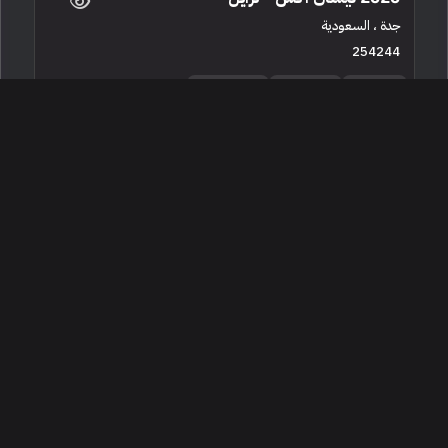
جدة ، السعودية
254244
مستعملة
4 سلندرات
161,000 كم
البائع معرض العز للسيارات جدة
69,000
2021 نيسان اكس - ترايل