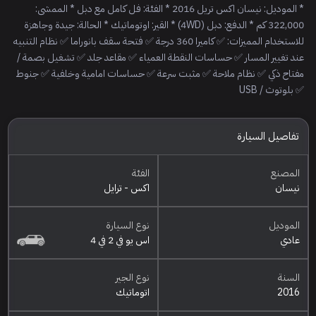
* الموديل: نيسان اكس تريل 2016 * الفئة: فل كامل مع دبل * الممشى:
322,000 كم * الدفع: دبل (4WD) * القير: اوتوماتيك * الحالة: جيدة وجاهزة
للاستخدام المميزات: ✅ كاميرا 360 درجة ✅ فتحة سقف بانوراما ✅ نظام التنبيه
عند تغيير المسار ✅ حساسات النقطة العمياء ✅ مقاعد جلد ✅ تشغيل بصمة /
مفتاح ذكي ✅ نظام ملاحة ✅ مثبت سرعة ✅ حساسات امامية وخلفية ✅ جنوط
✅ بلوتوث / USB
تفاصيل السيارة
المصنع
الفئة
نيسان
اكس - ترايل
الموديل
نوع السيارة
عادي
اس يو في 2 في 4
السنة
نوع الجير
2016
اتوماتيك