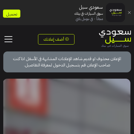
سعودي سيل
سوق السيارات في بيتك
تحميل
مجاناً - في جوجل بلاي
أضف إعلانك
الإعلان محذوف او قديم.شاهد الإعلانات المشابهة في الأسفل اذا كنت
صاحب الإعلان قم بتسجيل الدخول لمعرفة التفاصيل.