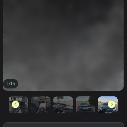
1
/
15