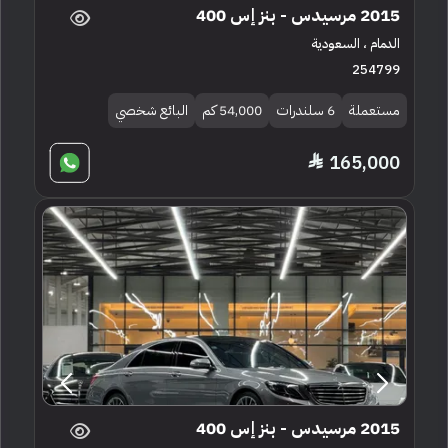
2015 مرسيدس - بنز إس 400
الدمام ، السعودية
254799
مستعملة
6 سلندرات
54,000 كم
البائع شخصي
165,000
2015 مرسيدس - بنز إس 400