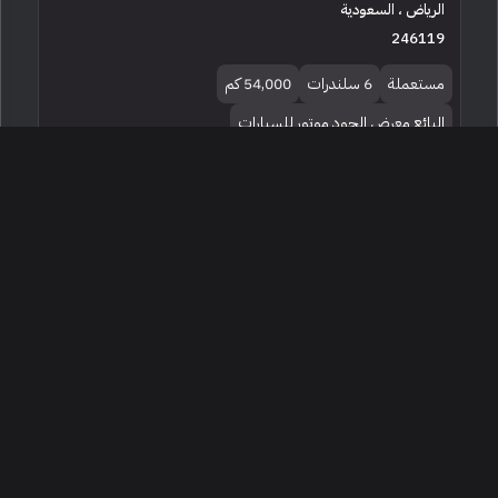
الرياض ، السعودية
246119
مستعملة
6 سلندرات
54,000 كم
البائع معرض الجود موتور للسيارات
165,000
2016 مرسيدس - بنز إس 400