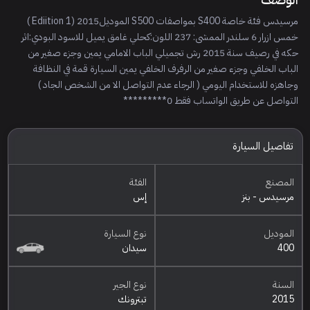
مرسيدس فئة خاصة S400 بمواصفات S500 الموديل2015 (Ediition 1 )
خمس ازرار 6 سلندر الممشى: 237 اللون:كحلي غامق يميل للاسود البودي:اثر
حكه في رصيف سنة 2015 رش تجميلي الباب الامامي يمين وجزء صغير من
الباب الخلفي وجزء صغير من الرفرف الخلفي يمين السيارة قمة في النظافة
وجاهزه للاستخدام اليومي ( الرجاء عدم التواصل الا من الشخص الجاد )
التواصل عن طريق الواتساب فقط 0*********
تفاصيل السيارة
المصنع
الفئة
مرسيدس - بنز
إس
الموديل
نوع السيارة
400
سيدان
السنة
نوع الجير
2015
تبترونك