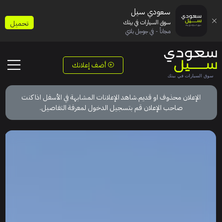
سعودي سيل
سوق السيارات في بيتك
تحميل
مجاناً - في جوجل بلاي
أضف إعلانك
الإعلان محذوف او قديم.شاهد الإعلانات المشابهة في الأسفل اذا كنت
صاحب الإعلان قم بتسجيل الدخول لمعرفة التفاصيل.