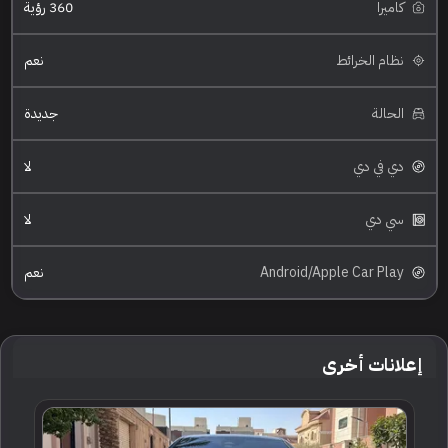
كاميرا
360 رؤية
نظام الخرائط
نعم
الحالة
جديدة
دي في دي
لا
سي دي
لا
Android/Apple Car Play
نعم
إعلانات أخرى