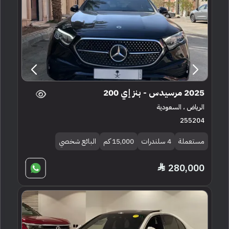
2025 مرسيدس - بنز إي 200
الرياض ، السعودية
255204
مستعملة
4 سلندرات
15,000 كم
البائع شخصي
280,000