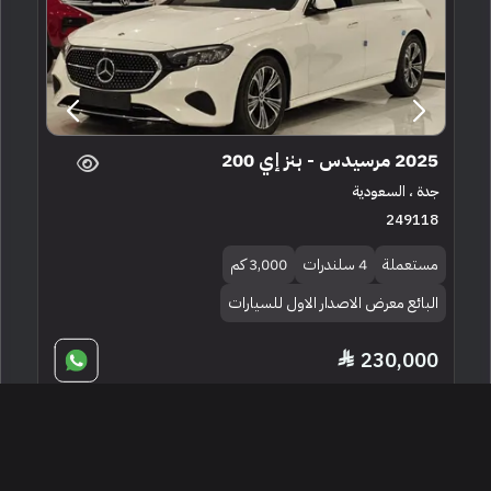
2025 مرسيدس - بنز إي 200
جدة ، السعودية
249118
مستعملة
4 سلندرات
3,000 كم
البائع معرض الاصدار الاول للسيارات
230,000