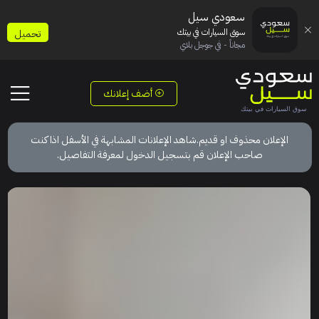
سعودي سيل
سوق السيارات في بيتك
تحميل
مجاناً - في جوجل بلاي
أضف إعلانك
الإعلان محذوف او قديم.شاهد الإعلانات المشابهة في الأسفل اذا كنت
صاحب الإعلان قم بتسجيل الدخول لمعرفة التفاصيل.