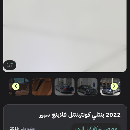
1
/
7
2022 بنتلي كونتيننتل فلاينج سبير
معرض شركة كبار الزوار
عضو منذ:
2016