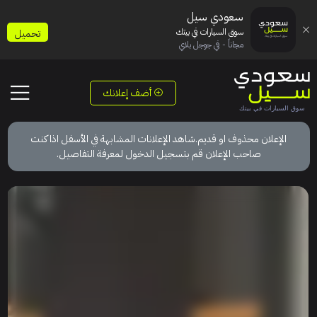
سعودي سيل
سوق السيارات في بيتك
تحميل
مجاناً - في جوجل بلاي
أضف إعلانك
الإعلان محذوف او قديم.شاهد الإعلانات المشابهة في الأسفل اذا كنت
صاحب الإعلان قم بتسجيل الدخول لمعرفة التفاصيل.