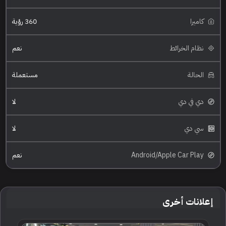
كاميرا
360 رؤية
نظام الخرائط
نعم
الحالة
مستعملة
دي في دي
لا
سي دي
لا
Android/Apple Car Play
نعم
إعلانات أخرى