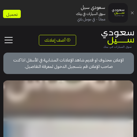
سعودي سيل
سوق السيارات في بيتك
تحميل
مجاناً - في جوجل بلاي
أضف إعلانك
الإعلان محذوف او قديم.شاهد الإعلانات المشابهة في الأسفل اذا كنت
صاحب الإعلان قم بتسجيل الدخول لمعرفة التفاصيل.