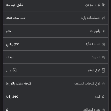
لون البودي
فضي ميتالك
حساسات بارك
حساسات 360
بلوتوث
نعم
نظام الدفع
دفع رباعي
المورد
الوكالة
نوع الوقود
بنزين
نوع فتحات السقف
فتحة سقف بانوراما
كاميرا
360 رؤية
نظام الخرائط
لا