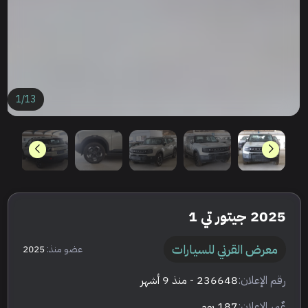
1
/
13
2025 جيتور تي 1
معرض القرني للسيارات
عضو منذ:
2025
رقم الإعلان:
236648
- منذ 9 أشهر
عٌمر الإعلان:
187 يوم