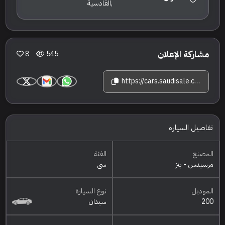
,القادسية
مشاركة الإعلان
8
545
https://cars.saudisale.com/listings/O8Sfw6/2025-%D9%85%D8%B1%D8%B3%D9%8A%D8%AF%D8%B3--%D8%A8%D9%86%D8%B2-%D8%B3%D9%8A-200
تفاصيل السيارة
المصنع
الفئة
مرسيدس - بنز
سي
الموديل
نوع السيارة
200
سيدان