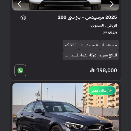
2025 مرسيدس - بنز سي 200
الرياض ، السعودية
256549
مستعملة
4 سلندرات
523 كم
البائع معرض شركة القمة للسيارات
198,000
إعلان مميز