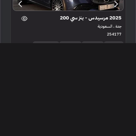
2025 مرسيدس - بنز سي 200
جدة ، السعودية
254177
مستعملة
4 سلندرات
10,000 كم
البائع شخصي
تقرير موجز
194,000
إعلان مميز