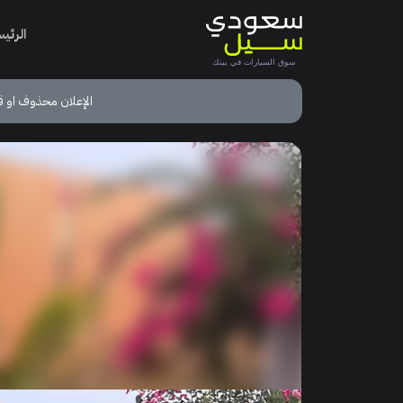
الرئي
الإعلان محذوف او ق