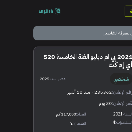
English
 لمعرفة التفاصيل.
2021 بي ام دبليو الفئة الخامسة 520
ي إم كت
شخصي
عضو منذ:
2025
قم الإعلان:
235362
- منذ 10 أشهر
ٌمر الإعلان:
30 يوم
لسنة:
2021
العداد:
117,000 كم
لسلندرات:
4
الضمان:
لا