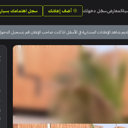
سية
المعارض
سجّل دخولك
أضف إعلانك
سجل اهتمامك بسيارة
ديم.شاهد الإعلانات المشابهة في الأسفل اذا كنت صاحب الإعلان قم بتسجيل الدخول
أ
ر
ع
ا
ا