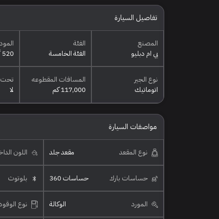
تفاصيل السيارة
المصنع
الفئة
المود
بي ام دبليو
الفئة الخامسة
520 أي إم كت
نوع الجير
المسافات المقطوعه
تحت 
اتوماتيك
117,000 كم
لا
مواصفات السيارة
نوع المقعد
مقعد جلد
اللون الدا
حساسات بارك
حساسات 360
بلوتوث
المورد
الوكالة
نوع الوقود