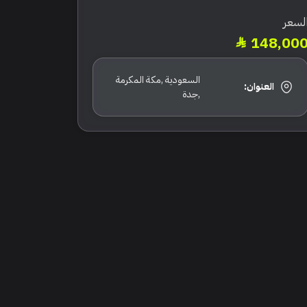
لسعر
148,00
السعودية ,مكة المكرمة
العنوان:
,جدة