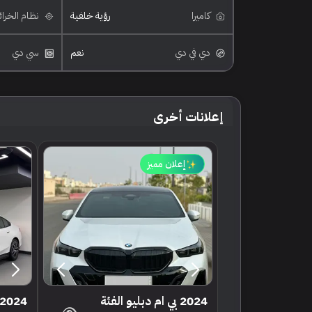
كاميرا
رؤية خلفية
نظام الخرا
دي في دي
نعم
سي دي
إعلانات أخرى
إعلان مميز
2024 بي ام دبليو الفئة