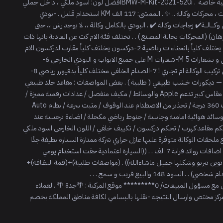
————————————- ‎(( امل قراءة الاعلان جيداً )) . . . ‎طلبية خاصة BMW-M-Kit-2021-520i . ‎افضل لون: اسود ملكي ، داخل جملي
🖤 . ‎✨سيارة بحالة الوكالة ، استخدام نظيف ، خالية من اي حوادث ، محركات وكالة .. ✨ . ‎الممشى: 117 الف KM استخدام قليل . ‎-بودي
الوكالــة ✔️ ‎مكينة وكـــالــة ✔️ ‎قير وكـــالــة✔️ ‎شاص وكـــالــة✔️ ‎ايرباق وكـــالــة✔️ ‎زجاجات وكالة ✔️ . ‎البودي بالكامل وكالة ،، لا يوجد رش ،، حتى
الصدّامات وكالة . ‎( السيارة لا يوجد عليها حوادث والفحص خير برهان) ‎(المحركات بحالة المصنع ) . . ‎تختلف فئة الام كت عن العادية بانها ذات
طابع رياضي وشكل نظر ومن بعض القروقات : ‎1-الصدام الامامي يختلف كلياً بانحناءات رياضية ‎2-دركسون يخلتف كلياً مقارب لدركسون الام
5 ‎3-فتحات تهوئة بالرفارف الامامية ‎4-جنوط تعطي شكل رياضي و بشعارات M ‎5-شعارات M على جميع الابواب و البودي الخارجي ‎6-
شعارات Mداخل الشاشة وبالغالب هنا يتبين اذا كان الكت اصلي تركيب الوكالة ام تجاري ! ‎7-الصدام الخلفي مختلف كلياً بدفيوزر رياضي ‎8-
السمكات الجانبية بانحناءات ذات طابع رياضي . . ‎مقاعد دايموند — ديكورات خشب طبيعي ( طلبية ) . ‎بعض المواصفات : ‎مقاعد جلد طبيعي
كهربائية / خاصية حفظ الوضعية / شاشة وسطية تعمل باللمس مقاس كبير تدعم Apple والوسائط / مكيف منفصل / عدادات رقمية مميزة /
نظام صوتي عالي الجودة / دخول ذكي / تشغيل بصمة / حساسات 360 درجة / تحذير من الاصطدام عند الوقوف / مثبت سرعة / نظام Auto
 / وسائد هوائية امامية وجانبية / جنوط رياضي مكحلة / اضاءة ترحيبية عند
مقابض الابواب/ تعتيم تلقائي للمرايات / ‎ليد داخلي (9 الوان) /تحكم مقاعد كهرب / تحكم دركسون / تكييف خلفي / ‎اللون الخارجي اسود ملكي
، داخلي الجملي ‎وباقي المواصفات المعروفة عن السيارة.. . . ‎جميع ملحقات الوكالة متوفرة ‎عليها عازل حراري شركة ممتازة ‎السيارة نظيفة جدًا
وجاهزة للاستخدام ‎طقم كفرات جديد ‎فحص استمارة جديد ‎عليها اضافات زوائد قرابة 7 الف . . ‎((السيارة اعتمادية حقت استخدام يومي
واقتصادية جداااا بالوقود تمشي 950 كيلو وعزمها ممتاز 4 سلندر توين تيربو وشكلها جميل ماشاءالله)) . ‎(مواصفات طلبية)+(قمة النظافة)+
(M kit)+(عليها اضافات) ‎السيارة ليست تبع مكتب تاجير (استخدام شخصي) . . ‎السوم 148 والبيع قريب و سمح . . .
—————————————————————— ‎الجاد يتواصل مع مسؤول المبيعات/ 0********* ‎موقع المركبة : 🌴جدة 🌴 . ‎لعملاء
الـنـفـيـس من خارج جدة يشرفنا خدمتكم : ‎-بفحص السيارة فـي مركز مختص وارسال النتيجه ‎-نقلها بالبسامي لكافة مناطق المملكة بخصم