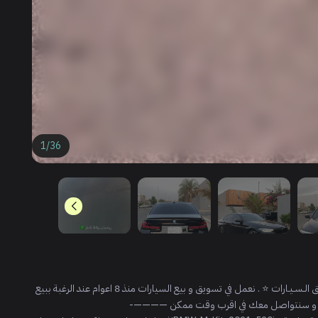
1
/
36
————————————————- ‎⭐️ الـنـفـيـس لبيع و تـسـويـق الـسـيـارات ⭐️ . ‎نعمل في تسويق و بيع السيارات منذ 8 اعوام ‎عند الرغبة ببيع
برقمك و سنتواصل معك في اقرب وقت ممكن ————-