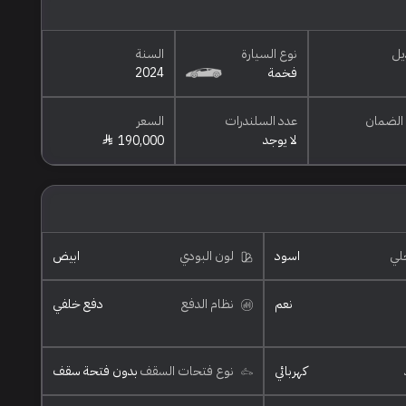
يل
نوع السيارة
السنة
فخمة
2024
الضمان
عدد السلندرات
السعر
لا يوجد
190,000
خلي
اسود
لون البودي
ابيض
نعم
نظام الدفع
دفع خلفي
كهربائي
نوع فتحات السقف
بدون فتحة سقف