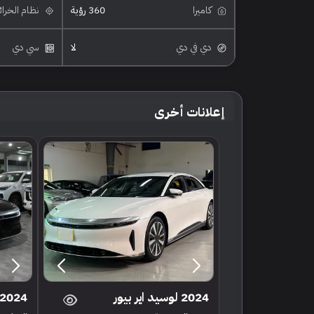
كاميرا
360 رؤية
نظام الخرا
دي في دي
لا
سي دي
إعلانات أخرى
2024 لوسيد اير بيور
2024 لوسيد اير بيور