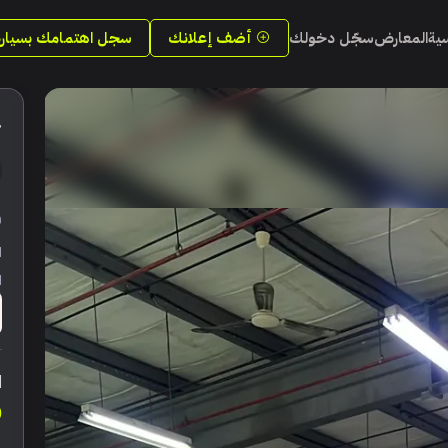
سية
المعارض
سجّل دخولك
أضف إعلانك
سجل اهتمامك بسيارة
4
ر
ا
ا
ا
0