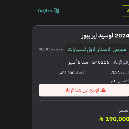
English
202 لوسيد اير بيور
معرض الاصدار الاول للسيارات
عضو منذ:
2019
قم الإعلان:
240216
- منذ 8 أشهر
لسنة:
2024
العداد:
3,900 كم
لضمان:
نعم
الإبلاغ عن هذا الإعلان
لسعر
190,00