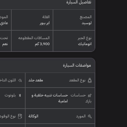
تفاصيل السيارة
المصنع
الفئة
المود
لوسيد
اير بيور
عادي
نوع الجير
المسافات المقطوعه
تحت 
اتوماتيك
3,900 كم
نعم
مواصفات السيارة
نوع المقعد
مقعد جلد
اللون الدا
حساسات
حساسات تنبيه خلفية و
بلوتوث
بارك
امامية
المورد
الوكالة
نوع الوقود