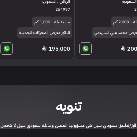
 السعودية
الرياض ، السعودية
254997
2
ة
2,000 كم
مستعملة
1,000 كم
معرض محمد علي السهيمي
البائع معرض المحركات الجميلة
195,000
200
تنويه
ى موقع/تطبيق سعودي سيل هي مسؤولية المعلن ولذلك سعودي سيل لا تتحمل أي
الشخصي من العناصر المعلن عنها قبل البدء بعمليات الشراء