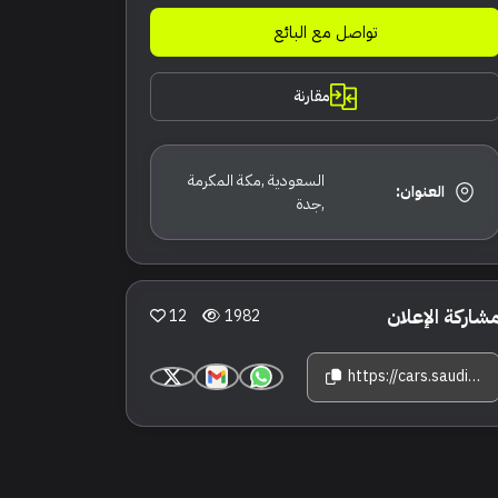
تواصل مع البائع
مقارنة
السعودية ,مكة المكرمة
العنوان:
,جدة
شاركة الإعلان
12
1982
https://cars.saudisale.com/listings/NmL9yc/2024-%D9%84%D9%88%D8%B3%D9%8A%D8%AF-%D8%A7%D9%8A%D8%B1-%D8%A8%D9%8A%D9%88%D8%B1