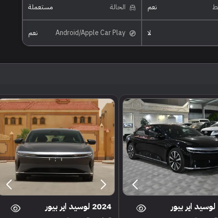
ئط
نعم
الحالة
مستعملة
لا
Android/Apple Car Play
نعم
2024 لوسيد اير بيور