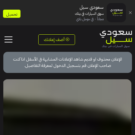
سعودي سيل
سوق السيارات في بيتك
تحميل
مجاناً - في جوجل بلاي
أضف إعلانك
الإعلان محذوف او قديم.شاهد الإعلانات المشابهة في الأسفل اذا كنت
صاحب الإعلان قم بتسجيل الدخول لمعرفة التفاصيل.