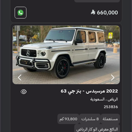
660,000
2022 مرسيدس - بنز جي 63
الرياض ، السعودية
253836
مستعملة
8 سلندرات
93,800 كم
البائع معرض الو كار الرياض