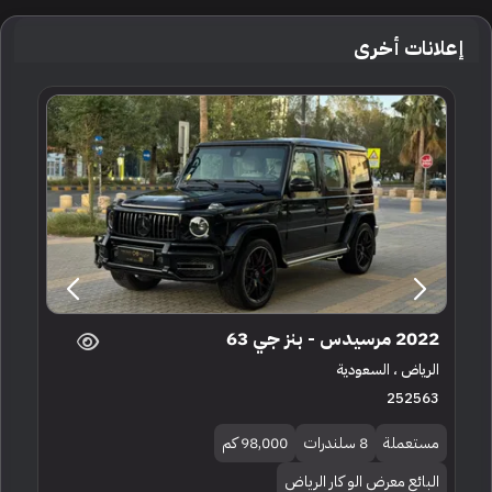
إعلانات أخرى
2022 مرسيدس - بنز جي 63
الرياض ، السعودية
252563
مستعملة
8 سلندرات
98,000 كم
البائع معرض الو كار الرياض