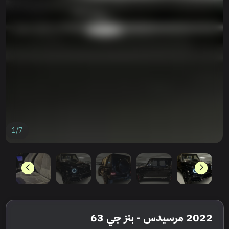
1
/
7
2022 مرسيدس - بنز جي 63