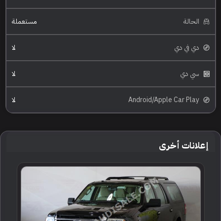
الحالة
مستعملة
دي في دي
لا
سي دي
لا
Android/Apple Car Play
لا
إعلانات أخرى