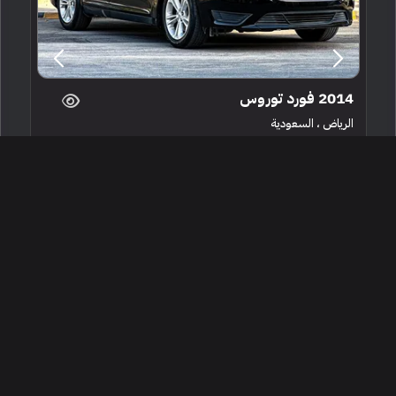
2014 فورد توروس
الرياض ، السعودية
253188
مستعملة
6 سلندرات
387,000 كم
البائع شخصي
32,500