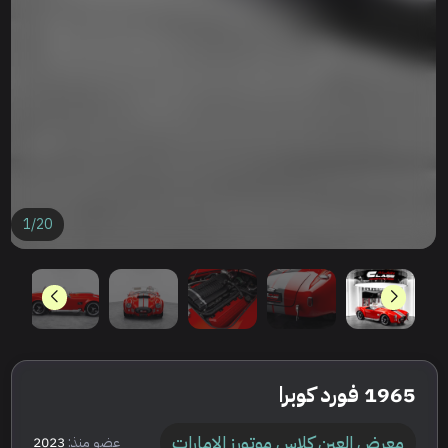
1
/
20
1965 فورد كوبرا
معرض العين كلاس موتورز الامارات
عضو منذ:
2023