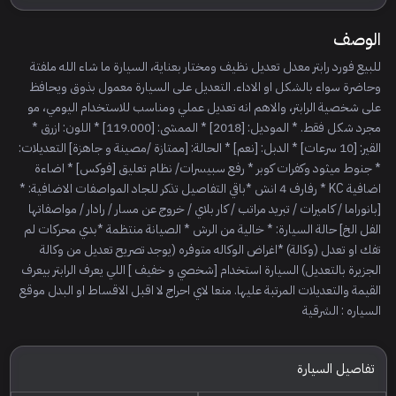
الوصف
للبيع فورد رابتر معدل تعديل نظيف ومختار بعناية، السيارة ما شاء الله ملفتة
وحاضرة سواء بالشكل او الاداء. التعديل على السيارة معمول بذوق ويحافظ
على شخصية الرابتر، والاهم انه تعديل عملي ومناسب للاستخدام اليومي، مو
مجرد شكل فقط. * الموديل: [2018] * الممشى: [119.000] * اللون: ازرق *
القير: [10 سرعات] * الدبل: [نعم] * الحالة: [ممتازة /مصينة و جاهزة] التعديلات:
* جنوط ميثود وكفرات كوبر * رفع سبيسرات/ نظام تعليق [فوكس] * اضاءة
اضافية KC * رفارف 4 انش *باقي التفاصيل تذكر للجاد المواصفات الاضافية: *
[بانوراما / كاميرات / تبريد مراتب / كار بلاي / خروج عن مسار / رادار / مواصفاتها
الفل الخ] حالة السيارة: * خالية من الرش * الصيانة منتظمة *بدي محركات لم
تفك او تعدل (وكالة) *اغراض الوكاله متوفره (يوجد تصريح تعديل من وكالة
الجزيرة بالتعديل) السيارة استخدام [شخصي و خفيف ] اللي يعرف الرابتر بيعرف
القيمة والتعديلات المرتبة عليها. منعا لاي احراج لا اقبل الاقساط او البدل موقع
السياره : الشرقية
تفاصيل السيارة