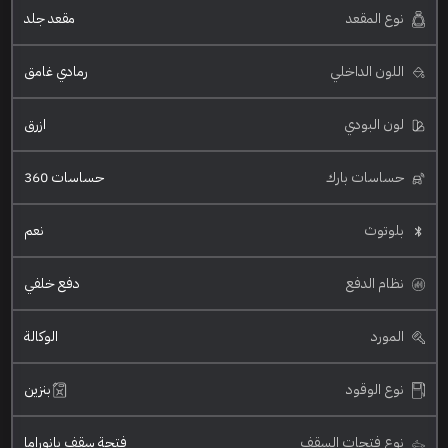
نوع المقعد
مقعد جلد
اللون الداخلي
رمادي غامق
لون البودي
ازرق
حساسات بارك
حساسات 360
بلوتوث
نعم
نظام الدفع
دفع خلفي
المورد
الوكالة
نوع الوقود
بنزين
نوع فتحات السقف
فتحة سقف بانوراما