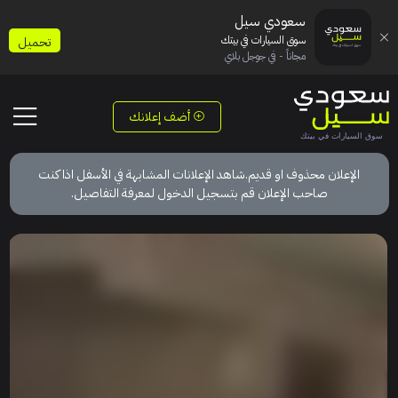
سعودي سيل
سوق السيارات في بيتك
تحميل
مجاناً - في جوجل بلاي
أضف إعلانك
الإعلان محذوف او قديم.شاهد الإعلانات المشابهة في الأسفل اذا كنت
صاحب الإعلان قم بتسجيل الدخول لمعرفة التفاصيل.