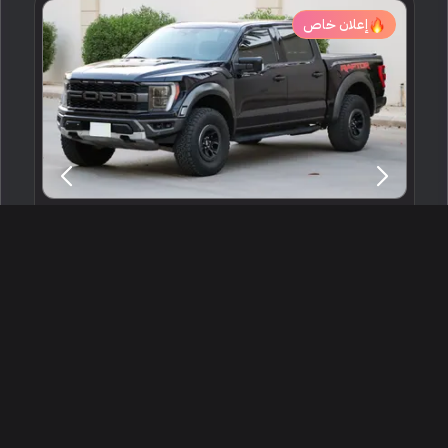
إعلان خاص
2021 فورد اف 150 رابتور
الرياض ، السعودية
256486
مستعملة
6 سلندرات
61,000 كم
البائع شخصي
300,000