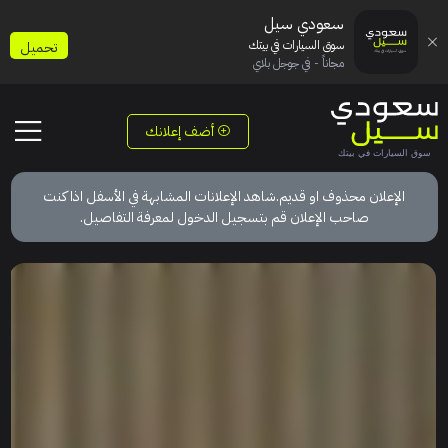
سعودي سيل
سوق السيارات في بيتك
تحميل
مجاناً - في جوجل بلاي
أضف إعلانك
الإعلان محذوف او قديم.شاهد الإعلانات المشابهة في الأسفل اذا كنت
صاحب الإعلان قم بتسجيل الدخول لمعرفة التفاصيل.