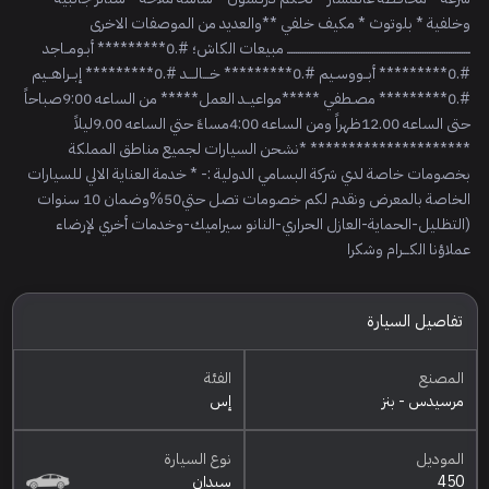
وخلفية * بلوتوث * مكيف خلفي **والعديد من الموصفات الاخرى
ــــــــــــــــــــــــــــــــــــــــــــــــــــــــــــــــــــــــــــــــــــ مبيعات الكاش؛ #.0********* أبـومــاجد
#.0********* أبــووسـيم #.0********* خـــالـــد #.0********* إبــراهــيم
#.0********* مصـطفي *****مواعيــد العمل***** من الساعه 9:00صباحاً
حتى الساعه 12.00ظهراً ومن الساعه 4:00مساءً حتي الساعه 9.00ليلاً
********************* *نشحن السيارات لجميع مناطق المملكة
بخصومات خاصة لدي شركة البسامي الدولية :- * خدمة العناية الالي للسيارات
الخاصة بالمعرض ونقدم لكم خصومات تصل حتي50%وضمان 10 سنوات
(التظليل-الحماية-العازل الحراري-النانو سيراميك-وخدمات أخري لإرضاء
عملاؤنا الكـــرام وشكرا
تفاصيل السيارة
المصنع
الفئة
مرسيدس - بنز
إس
الموديل
نوع السيارة
450
سيدان