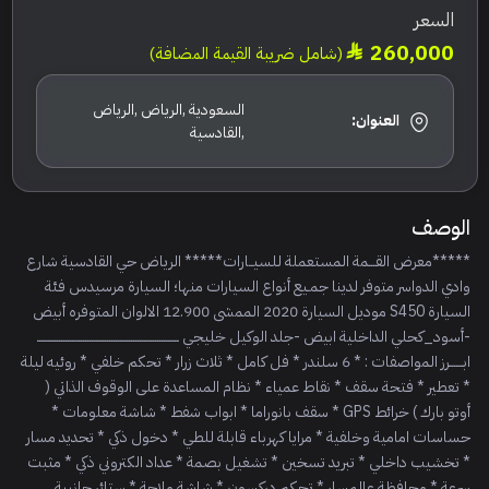
السعر
260,000
(شامل ضريبة القيمة المضافة)
السعودية ,الرياض ,الرياض
العنوان:
,القادسية
الوصف
*****معرض القـــمة المستعملة للسيــارات***** الرياض حي القادسية شارع
وادي الدواسر متوفر لدينا جمـيع أنواع السيارات منها؛ السيارة مرسيدس فئة
السيارة S450 موديل السيارة 2020 الممشى 12.900 الالوان المتوفره أبيض
-أسود_كحلي الداخلية ابيض -جلد الوكيل خليجي ـــــــــــــــــــــــــــــــــــــــــــــــــــــــــــــــــ
ابــــــرز المواصفات : * 6 سلندر * فل كامل * ثلاث زرار * تحكم خلفي * روئيه ليلة
* تعطير * فتحة سقف * نقاط عمياء * نظام المساعدة على الوقوف الذاتي (
أوتو بارك ) خرائط GPS * سقف بانوراما * ابواب شفط * شاشة معلومات *
حساسات امامية وخلفية * مرايا كهرباء قابلة للطي * دخول ذكي * تحديد مسار
* تخشيب داخلي * تبريد تسخين * تشغيل بصمة * عداد الكتروني ذكي * مثبت
سرعة * محافظة عالمسار * تحكم دركسون * شاشة ملاحة * ستائر جانبية