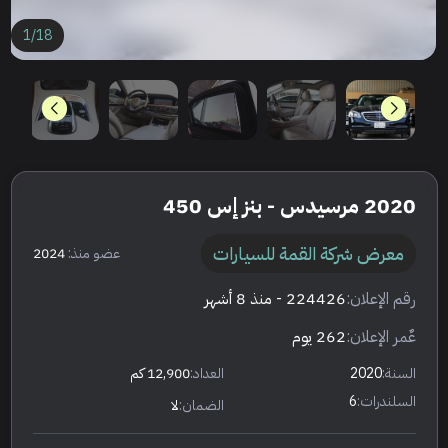
1
/
18
2020 مرسيدس - بنز إس 450
معرض شركة القمة للسيارات
عضو منذ:
2024
رقم الإعلان:
224426
- منذ 8 أشهر
عٌمر الإعلان:
262 يوم
السنة:
2020
العداد:
12,900 كم
السلندرات:
6
الضمان:
لا