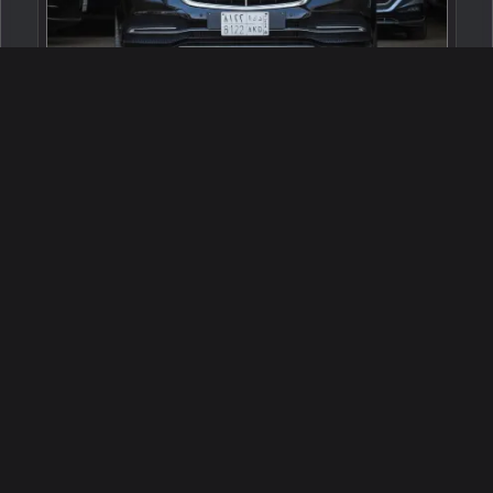
2020 مرسيدس - بنز إس 450
الرياض ، السعودية
255216
مستعملة
6 سلندرات
77,000 كم
البائع معرض شركة القمة للسيارات
200,000