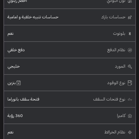
لون البودي
اخضر زيتوني
حساسات بارك
حساسات تنبيه خلفية و امامية
بلوتوث
نعم
نظام الدفع
دفع خلفي
المورد
خليجي
نوع الوقود
بنزين
نوع فتحات السقف
فتحة سقف بانوراما
كاميرا
360 رؤية
نظام الخرائط
نعم