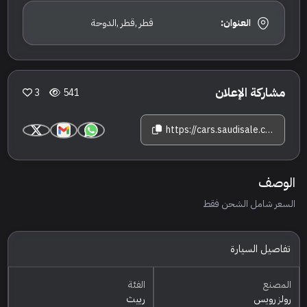
العنوان:
قطر ,قطر ,الدوحة
مشاركة الإعلان
3
541
https://cars.saudisale.com/listings/K196lf/2014-%D8%B1%D9%88%D9%84%D8%B2-%D8%B1%D9%88%D9%8A%D8%B3-%D8%B1%D9%8A%D9%8A%D8%AB
الوصف
السعر شامل الشحن فقط
تفاصيل السيارة
المصنع
الفئة
رولز رويس
رييث