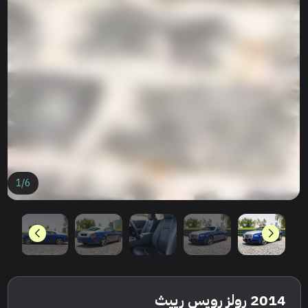
1
/
6
2014 رولز رويس رييث