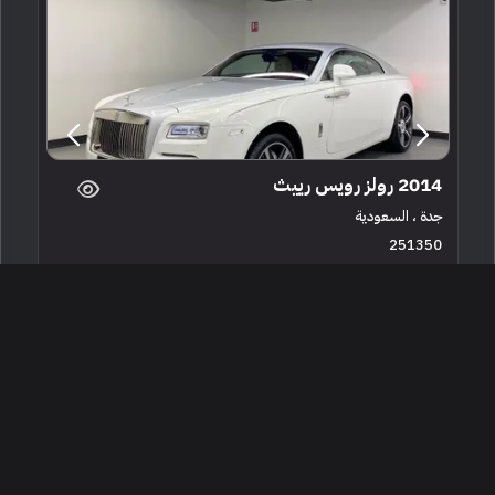
2014 رولز رويس رييث
جدة ، السعودية
251350
مستعملة
12 سلندرات
68,000 كم
البائع معرض درر التاج للسيارات
490,000