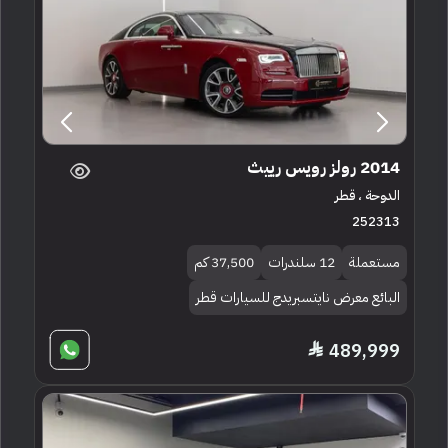
2014 رولز رويس رييث
الدوحة ، قطر
252313
مستعملة
12 سلندرات
37,500 كم
البائع معرض نايتسبريدج للسيارات قطر
489,999