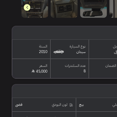
يل
نوع السيارة
السنة
سيدان
2010
الضمان
عدد السلندرات
السعر
8
45,000
خلي
بيج
لون البودي
فضي