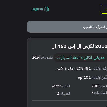
English
 لمعرفة التفاصيل.
201 لكزس إل إس 460 إل
معرض 4كارز 4cars للسيارات
عضو منذ:
2024
قم الإعلان:
238451
- منذ 9 أشهر
ٌمر الإعلان:
101 يوم
لسنة:
2010
العداد:
250 كم
لسلندرات:
8
الضمان:
لا