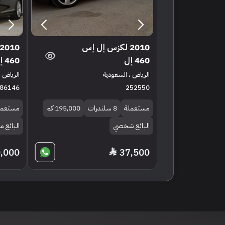
2010 لكزس إل إس
460 إل
460 إل
الرياض ، السعودية
الرياض ،
86146
252550
مستعملة
8 سلندرات
195,000 كم
مستعمل
البائع شخصي
البائع 
,000
37,500