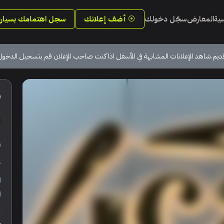
سية
المعارض
سجّل دخولك
أضف إعلانك
سجل اهتمامك بسيارة
ديم.شاهد الإعلانات المشابهة في الأسفل اذا كنت صاحب الإعلان قم بتسجيل الدخول
0
ر
ع
ا
ا