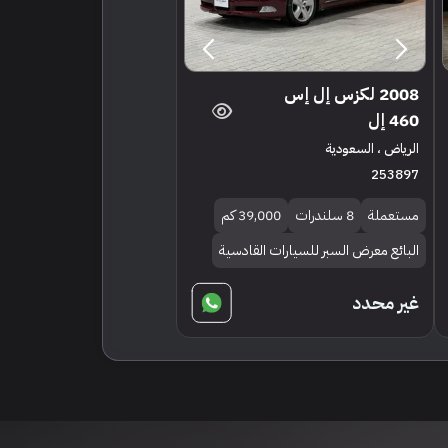
2008 لكزس إل إس
460 إل
الرياض ، السعودية
253897
مستعملة
8 سلندرات
39,000 كم
البائع معرض السبر للسيارات القادسية
غير محدد