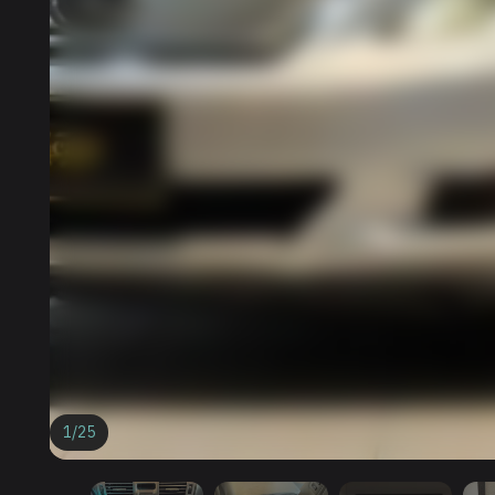
1
/
25