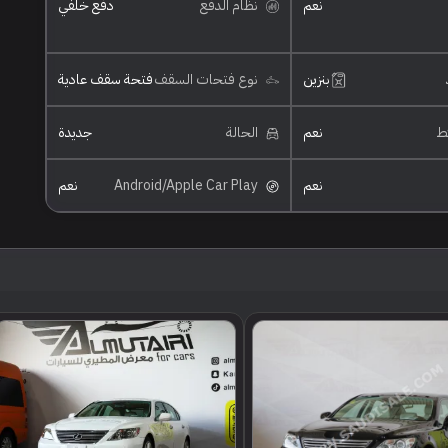
نعم
نظام الدفع
دفع خلفي
بنزين
نوع فتحات السقف
فتحة سقف عادية
ئط
نعم
الحالة
جديدة
نعم
Android/Apple Car Play
نعم