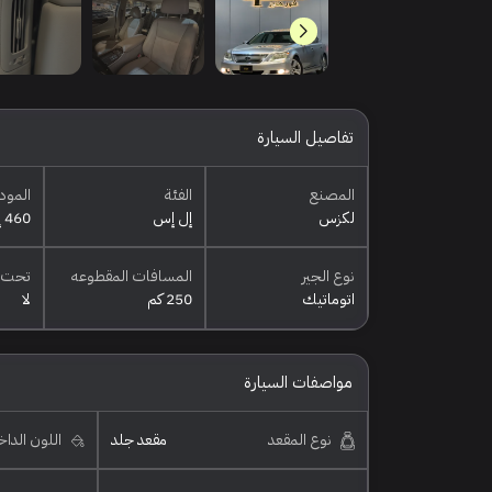
تفاصيل السيارة
المصنع
الفئة
المود
لكزس
إل إس
460 إل
نوع الجير
المسافات المقطوعه
تحت 
اتوماتيك
250 كم
لا
مواصفات السيارة
نوع المقعد
مقعد جلد
اللون الدا