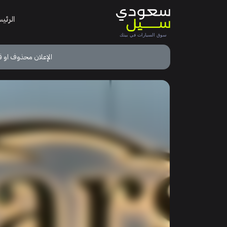
الرئي
الإعلان محذوف او ق