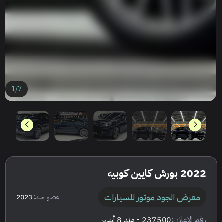
1
/
7
2022 بورش كايين كوبيه
معرض الجود موتور للسيارات
عضو منذ:
2023
رقم الإعلان:
237500
- منذ 8 أشهر