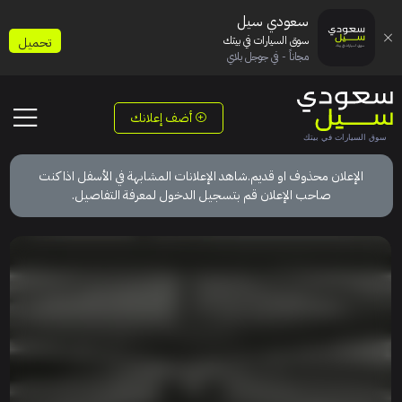
سعودي سيل
سوق السيارات في بيتك
تحميل
مجاناً - في جوجل بلاي
أضف إعلانك
الإعلان محذوف او قديم.شاهد الإعلانات المشابهة في الأسفل اذا كنت
صاحب الإعلان قم بتسجيل الدخول لمعرفة التفاصيل.