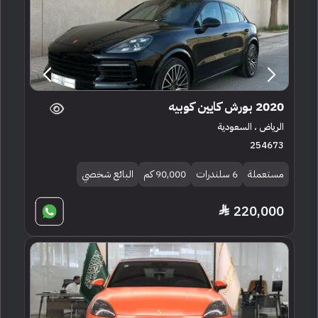
2020 بورش كايين كوبيه
الرياض ، السعودية
254673
مستعملة
6 سلندرات
90,000 كم
البائع شخصي
220,000