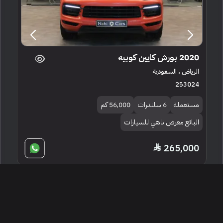
2020 بورش كايين كوبيه
الرياض ، السعودية
253024
مستعملة
6 سلندرات
56,000 كم
البائع معرض ناهي للسيارات
265,000
إعلان مميز