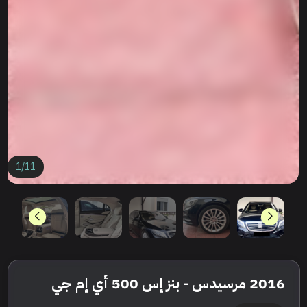
1
/
11
2016 مرسيدس - بنز إس 500 أي إم جي