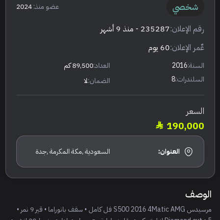
شخصي
عضو منذ:
2024
رقم الإعلان:
235287
- منذ 9 أشهر
عٌمر الإعلان:
60 يوم
السنة:
2016
العداد:
89,500 كم
السلندرات:
8
الضمان:
لا
السعر
190,000
العنوان:
السعودية ,مكة المكرمة ,جدة
الوصف
مرسيدس S500 2016 4Matic AMG فل كامل • سقف بانوراما • قير 9 نمر •