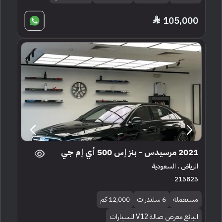
105,000
2021 مرسيدس - بنز إس 500 أي إم جي
الرياض ، السعودية
215825
مستعملة
6 سلندرات
12,000 كم
البائع معرض صالة V12 للسيارات