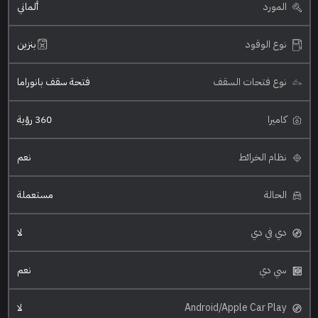
المورد
ألماني
نوع الوقود
بنزين
نوع فتحات السقف
فتحة سقف بانوراما
كاميرا
360 رؤية
نظام الخرائط
نعم
الحالة
مستعملة
دي في دي
لا
سي دي
نعم
Android/Apple Car Play
لا