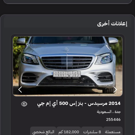
إعلانات أخرى
2014 مرسيدس - بنز إس 500 أي إم جي
جدة ، السعودية
255446
مستعملة
8 سلندرات
182,000 كم
البائع شخصي