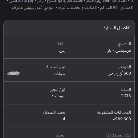
Diamond cut • 5 ازرار تحكم • مقاعد طيارة مع مساج • رادار • جنوط 20 انش •
الممشى: 89 الف كم • المكينة والعضلات شرط • البودي فيه رشوش متفرقة
تفاصيل السيارة
المصنع
الفئة
مرسيدس - بنز
إس
الموديل
نوع السيارة
500 أي إم جي
سيدان
السنة
نوع الجير
2016
اتوماتيك
المسافات المقطوعه
تحت الضمان
89,500 كم
لا
عدد السلندرات
السعر