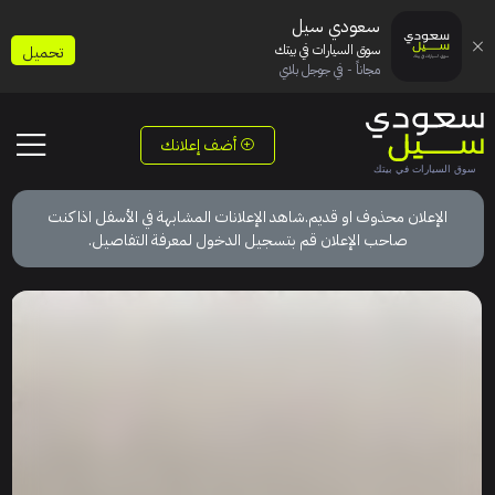
سعودي سيل
سوق السيارات في بيتك
تحميل
مجاناً - في جوجل بلاي
أضف إعلانك
الإعلان محذوف او قديم.شاهد الإعلانات المشابهة في الأسفل اذا كنت
صاحب الإعلان قم بتسجيل الدخول لمعرفة التفاصيل.