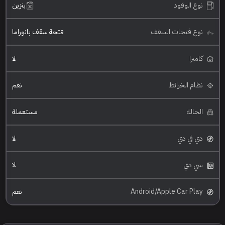
نوع الوقود
بنزين
نوع فتحات السقف
فتحة سقف بانوراما
كاميرا
لا
نظام الخرائط
نعم
الحالة
مستعملة
دي في دي
لا
سي دي
لا
Android/Apple Car Play
نعم