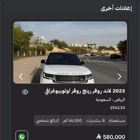
إعلانات أخرى
2023 لاند روفر رينج روفر اوتوبيوغرافي
الرياض ، السعودية
256130
مستعملة
8 سلندرات
46,000 كم
البائع شخصي
580,000