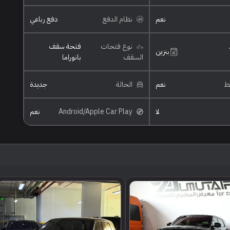
نعم
نظام الدفع
دفع رباعي
نوع فتحات
فتحة سقف
بنزين
السقف
بانوراما
ئط
نعم
الحالة
جديدة
لا
Android/Apple Car Play
نعم