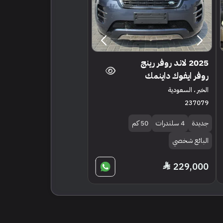
2025 لاند روفر رينج
روفر ايفوك داينمك
الخبر ، السعودية
237079
جديدة
4 سلندرات
50 كم
البائع شخصي
229,000