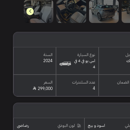
يل
نوع السيارة
السنة
ك
اس يو في 4 في
2024
4
الضمان
عدد السلندرات
السعر
4
299,000
خلي
اسود و بيج
لون البودي
رصاصي