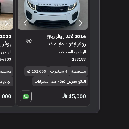
2016 لاند روفر رينج
روفر ايفوك داينمك
روفر ا
الرياض ، السعودية
الرياض ،
56303
253183
مستعملة
4 سلندرات
152,000 كم
مستعمل
البائع معرض شركة القمة للسيارات
البائع 
,000
45,000