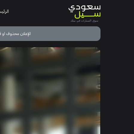
الرئي
الإعلان محذوف او ق