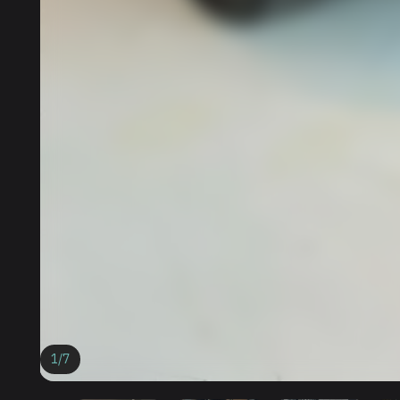
1
/
7