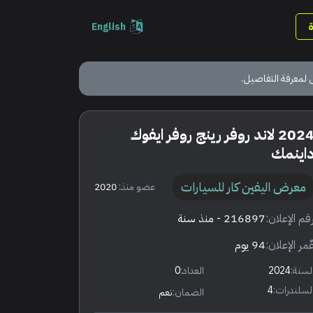
English
 لمعرفة التفاصيل.
2024 لاند روفر رينج روفر ايفوك
اينمك
معرض اليفين كار للسيارات
عضو منذ:
2020
قم الإعلان:
216897
- منذ سنة
ٌمر الإعلان:
94 يوم
لسنة:
2024
العداد:
0
لسلندرات:
4
الضمان:
نعم