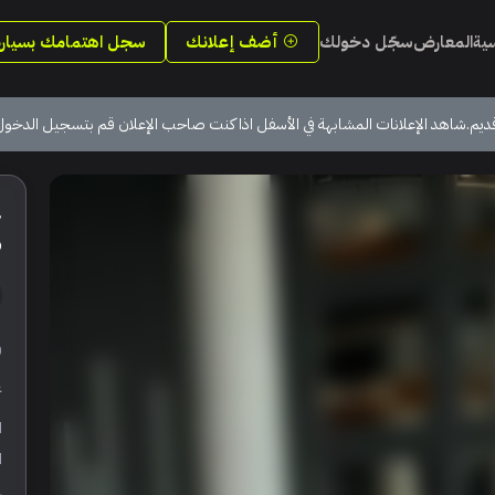
سية
المعارض
سجّل دخولك
أضف إعلانك
سجل اهتمامك بسيارة
ديم.شاهد الإعلانات المشابهة في الأسفل اذا كنت صاحب الإعلان قم بتسجيل الدخول
د
ر
ع
ا
ا