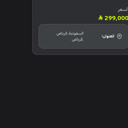
لسعر
299,00
السعودية ,الرياض
العنوان:
,الرياض