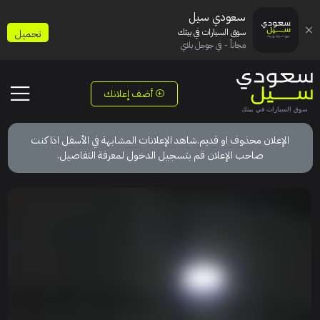
سعودي سيل
سوق السيارات في بيتك
تحميل
مجاناً - في جوجل بلاي
أضف إعلانك
الإعلان محذوف او قديم.شاهد الإعلانات المشابهة في الأسفل اذا كنت
صاحب الإعلان قم بتسجيل الدخول لمعرفة التفاصيل.