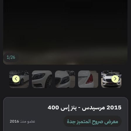
1
/
26
2015 مرسيدس - بنز إس 400
معرض صروح المتميز جدة
عضو منذ:
2016