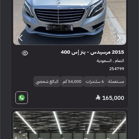
2015 مرسيدس - بنز إس 400
الدمام ، السعودية
254799
مستعملة
6 سلندرات
54,000 كم
البائع شخصي
165,000