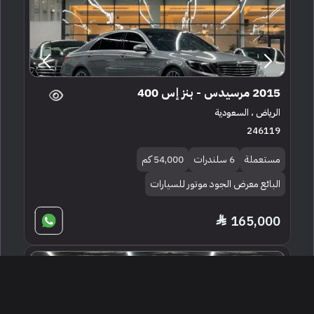
2015 مرسيدس - بنز إس 400
الرياض ، السعودية
246119
مستعملة
6 سلندرات
54,000 كم
البائع معرض الجود موتور للسيارات
165,000