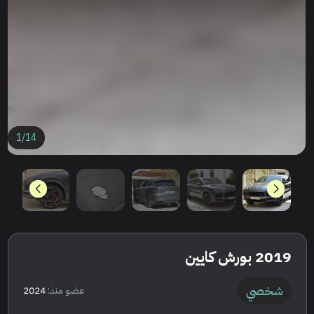
1
/
14
2019 بورش كايين
شخصي
عضو منذ:
2024