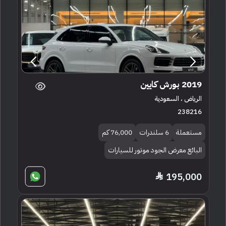
2019 بورش كايين
الرياض ، السعودية
238216
مستعملة
6 سلندرات
76,000 كم
البائع معرض الجود موتور للسيارات
195,000