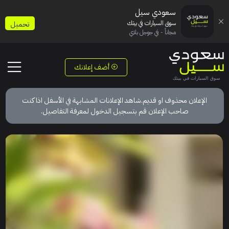
سعودي سيل
سوق السيارات في بيتك
تحميل
مجاناً - في جوجل بلاي
أضف إعلانك
الإعلان محذوف او قديم.شاهد الإعلانات المشابهة في الأسفل اذا كنت
صاحب الإعلان قم بتسجيل الدخول لمعرفة التفاصيل.