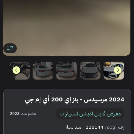
1
/
7
2024 مرسيدس - بنز إي 200 أي إم جي
معرض فاينل اديشن للسيارات
عضو منذ:
2023
رقم الإعلان:
228144
- منذ سنة