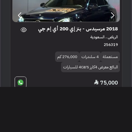
2018 مرسيدس - بنز إي 200 أي إم جي
الرياض ، السعودية
256319
مستعملة
4 سلندرات
276,000 كم
البائع معرض 4كارز 4cars للسيارات
75,000