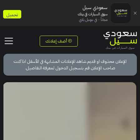
سعودي سيل
سوق السيارات في بيتك
تحميل
مجاناً - في جوجل بلاي
أضف إعلانك
الإعلان محذوف او قديم.شاهد الإعلانات المشابهة في الأسفل اذا كنت
صاحب الإعلان قم بتسجيل الدخول لمعرفة التفاصيل.