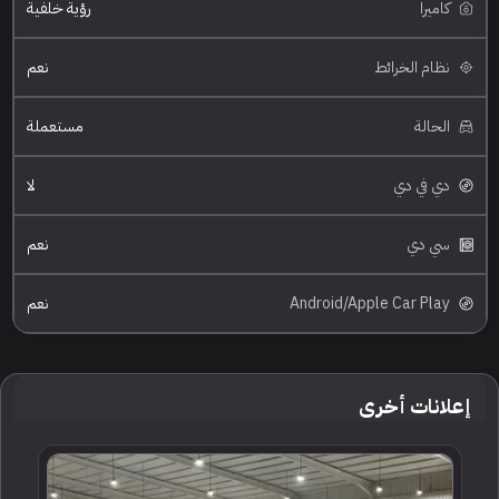
كاميرا
رؤية خلفية
نظام الخرائط
نعم
الحالة
مستعملة
دي في دي
لا
سي دي
نعم
Android/Apple Car Play
نعم
إعلانات أخرى