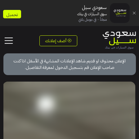
سعودي سيل
سوق السيارات في بيتك
تحميل
مجاناً - في جوجل بلاي
أضف إعلانك
الإعلان محذوف او قديم.شاهد الإعلانات المشابهة في الأسفل اذا كنت
صاحب الإعلان قم بتسجيل الدخول لمعرفة التفاصيل.