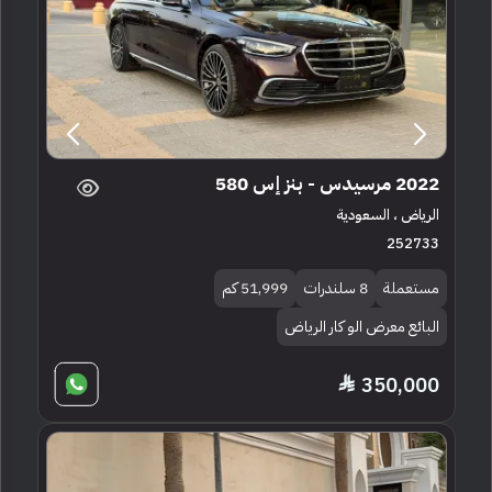
2022 مرسيدس - بنز إس 580
الرياض ، السعودية
252733
مستعملة
8 سلندرات
51,999 كم
البائع معرض الو كار الرياض
350,000