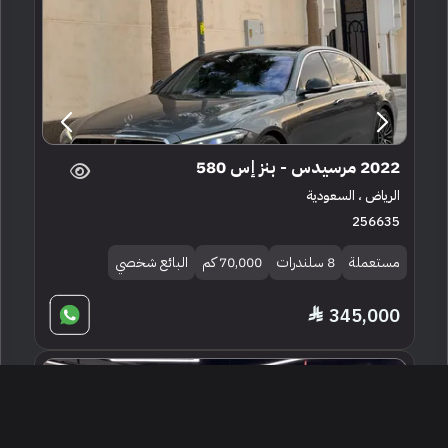
2022 مرسيدس - بنز إس 580
الرياض ، السعودية
256635
مستعملة
8 سلندرات
70,000 كم
البائع شخصي
345,000