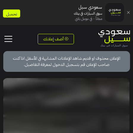
سعودي سيل
سوق السيارات في بيتك
تحميل
مجاناً - في جوجل بلاي
أضف إعلانك
الإعلان محذوف او قديم.شاهد الإعلانات المشابهة في الأسفل اذا كنت
صاحب الإعلان قم بتسجيل الدخول لمعرفة التفاصيل.