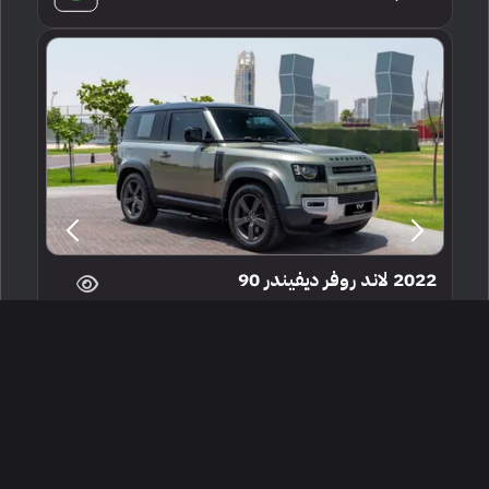
2022 لاند روفر ديفيندر 90
الدوحة ، قطر
255757
مستعملة
6 سلندرات
91,000 كم
البائع معرض مركز النسور للسيارات قطر
199,000