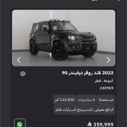
2022 لاند روفر ديفيندر 90
الدوحة ، قطر
240969
مستعملة
6 سلندرات
115,800 كم
البائع معرض نايتسبريدج للسيارات قطر
359,999