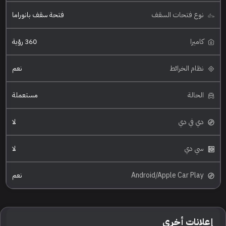
نوع فتحات السقف
فتحة سقف بانوراما
كاميرا
360 رؤية
نظام الخرائط
نعم
الحالة
مستعملة
دي في دي
لا
سي دي
لا
Android/Apple Car Play
نعم
إعلانات أخرى