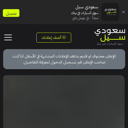
سعودي سيل
سوق السيارات في بيتك
تحميل
مجاناً - في جوجل بلاي
أضف إعلانك
الإعلان محذوف او قديم.شاهد الإعلانات المشابهة في الأسفل اذا كنت
صاحب الإعلان قم بتسجيل الدخول لمعرفة التفاصيل.