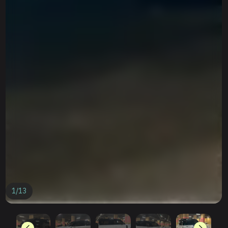
1
/
13