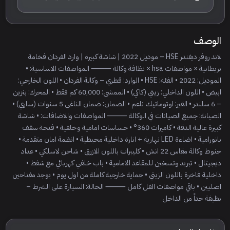
الوصف
لاند روفر ديفندر HSE – موديل 2022 | شاشة كبيرة | وارد الفردان فخامة
بريطانية × مواصفات hsa × نظافة وكالة ⸻ المواصفات الاساسية: •
الموديل: 2022 • الفئة: HSE • الوارد: قطري – وكالة الفردان • اللون الخارجي:
ابيض • اللون الداخلي: زيتي (كاكي) • الممشى: 60,000 كم فقط • المحرك: بنزين
– 6 سلندر • القير: اوتوماتيك ناعم • الضمان: ضمان الناغي 5 سنوات (ساري) •
الصيانة: جميع الصيانات في الوكالة ⸻ المواصفات والاضافات: • شاشة
كبيرة عالية الدقة • كاميرات 360° • حساسات امامية وخلفية • فتحة سقف
بانورامية • اضاءة LED نهارية + انارة داخلية محيطية • انظمة امان متقدمة •
جنوط وكالة مقاس 22 انش • كليبرات باللون الازرق • شاحن لاسلكي • عداد
ديجيتال • تبريد وتسخين للمقاعد الامامية • باب خلفي كهربائي مع شفط •
داخلية فاخرة باللون الزيتي • حماية خارجية كاملة من اول يوم • يوجد مفتاحين
اصليين • باقي مواصفات الفل كامل ⸻ الحالة: السيارة على الشرط –
نظيفة جداً من الداخل