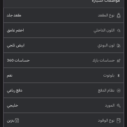
مواصفات السيارة
نوع المقعد
مقعد جلد
اللون الداخلي
اخضر غامق
لون البودي
ابيض ثلجي
حساسات بارك
حساسات 360
بلوتوث
نعم
نظام الدفع
دفع رباعي
المورد
خليجي
نوع الوقود
بنزين