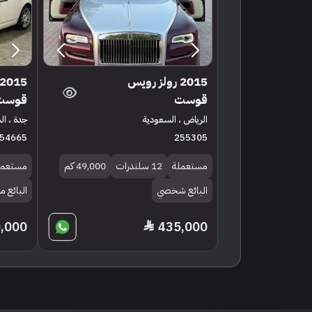
2015 رولز رويس
قوست
قوست
الرياض ، السعودية
جدة ، ا
54665
255305
مستعملة
12 سلندرات
49,000 كم
مستعمل
البائع شخصي
البائع 
,000
435,000