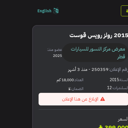
English
201 رولز رويس قوست
معرض مركز النسور للسيارات
عضو منذ:
قطر
2025
قم الإعلان:
250359
- منذ 3 أشهر
لسنة:
2015
العداد:
18,000 كم
لسلندرات:
12
الضمان:
لا
الإبلاغ عن هذا الإعلان
لسعر
399,00