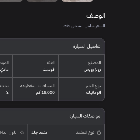
الوصف
السعر شامل الشحن فقط
تفاصيل السيارة
المصنع
الفئة
المود
رولز رويس
قوست
عادي
نوع الجير
المسافات المقطوعه
تحت 
اتوماتيك
18,000 كم
لا
مواصفات السيارة
نوع المقعد
مقعد جلد
اللون الدا