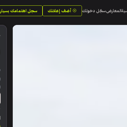
سية
المعارض
سجّل دخولك
أضف إعلانك
سجل اهتمامك بسيارة
5
ر
ا
ا
ا
0