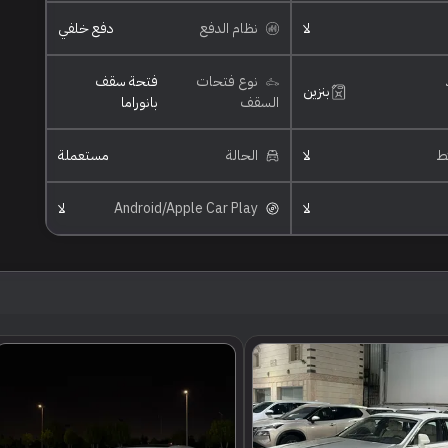
لا
نظام الدفع
دفع خلفي
نوع فتحات
فتحة سقف
بنزين
السقف
بانوراما
ئط
لا
الحالة
مستعملة
لا
Android/Apple Car Play
لا