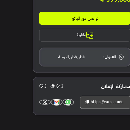
تواصل مع البائع
مقارنة
العنوان:
قطر ,قطر ,الدوحة
شاركة الإعلان
3
843
https://cars.saudisale.com/listings/Co3Is3/2015-%D8%B1%D9%88%D9%84%D8%B2-%D8%B1%D9%88%D9%8A%D8%B3-%D9%82%D9%88%D8%B3%D8%AA