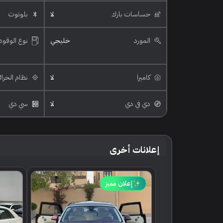
حساسات بارك
لا
بلوتوث
المورد
خليجي
نوع الوقود
كاميرا
لا
نظام الخرا
دي في دي
لا
سي دي
إعلانات أخرى
إعلان مميز