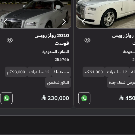
2015 رولز رويس
2010 رولز رويس
قوست
لسعودية
الدمام ، السعودية
255766
2
ة
12 سلندرات
91,000 كم
مستعملة
12 سلندرات
93,000 كم
معرض شعلة جدة
البائع شخصي
230,000
450