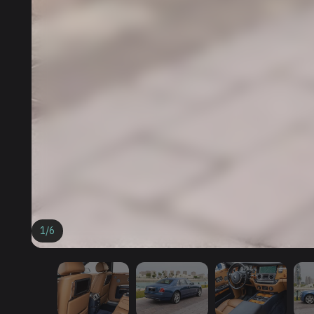
1
/
6