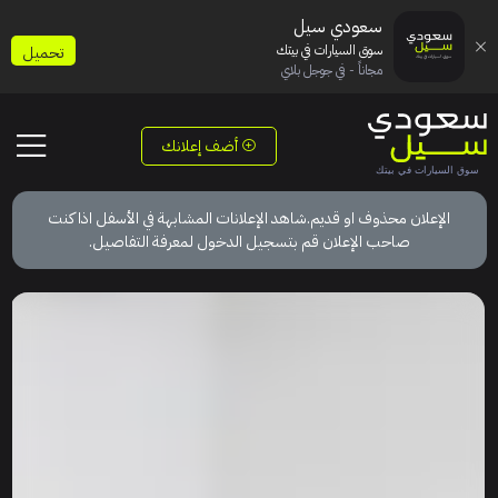
سعودي سيل
سوق السيارات في بيتك
تحميل
مجاناً - في جوجل بلاي
أضف إعلانك
الإعلان محذوف او قديم.شاهد الإعلانات المشابهة في الأسفل اذا كنت
صاحب الإعلان قم بتسجيل الدخول لمعرفة التفاصيل.