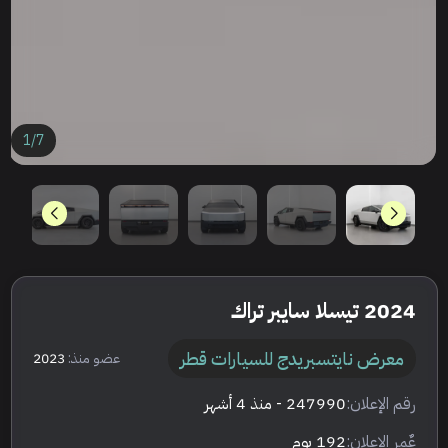
1
/
7
2024 تيسلا سايبر تراك
معرض نايتسبريدج للسيارات قطر
عضو منذ:
2023
رقم الإعلان:
247990
- منذ 4 أشهر
عٌمر الإعلان:
192 يوم