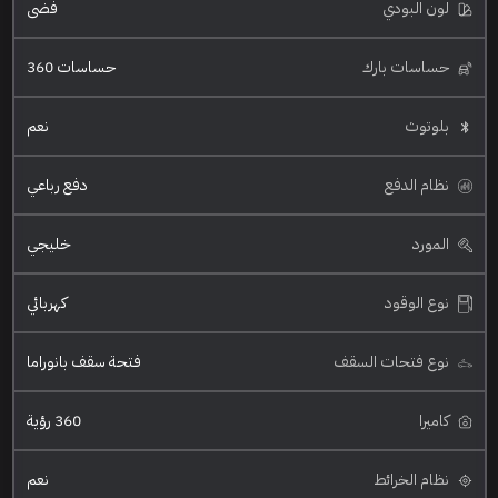
لون البودي
فضي
حساسات بارك
حساسات 360
بلوتوث
نعم
نظام الدفع
دفع رباعي
المورد
خليجي
نوع الوقود
كهربائي
نوع فتحات السقف
فتحة سقف بانوراما
كاميرا
360 رؤية
نظام الخرائط
نعم