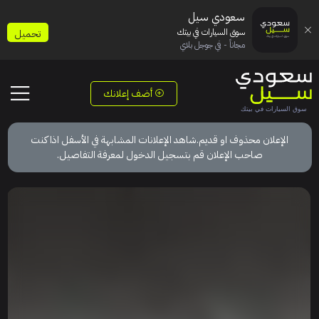
سعودي سيل
سوق السيارات في بيتك
تحميل
مجاناً - في جوجل بلاي
أضف إعلانك
الإعلان محذوف او قديم.شاهد الإعلانات المشابهة في الأسفل اذا كنت
صاحب الإعلان قم بتسجيل الدخول لمعرفة التفاصيل.