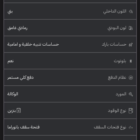
اللون الداخلي
بني
لون البودي
رمادي غامق
حساسات بارك
حساسات تنبيه خلفية و امامية
بلوتوث
نعم
نظام الدفع
دفع كلي مستمر
المورد
الوكالة
نوع الوقود
بنزين
نوع فتحات السقف
فتحة سقف بانوراما