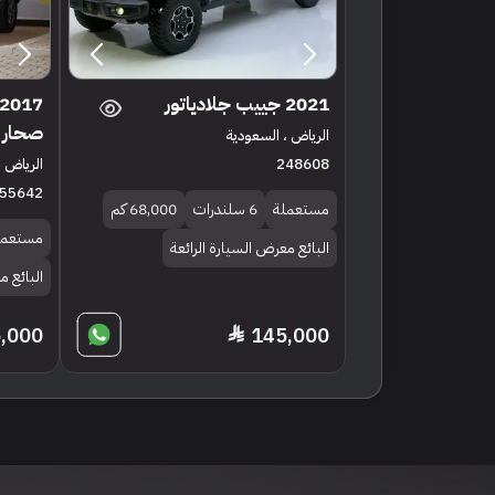
2021 جييب جلادياتور
صحار
الرياض ، السعودية
248608
الرياض ،
55642
مستعملة
6 سلندرات
68,000 كم
مستعمل
البائع معرض السيارة الرائعة
البائع 
,000
145,000