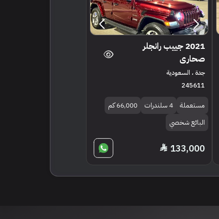
2021 جييب رانجلر
صحارى
جدة ، السعودية
245611
مستعملة
4 سلندرات
66,000 كم
البائع شخصي
133,000