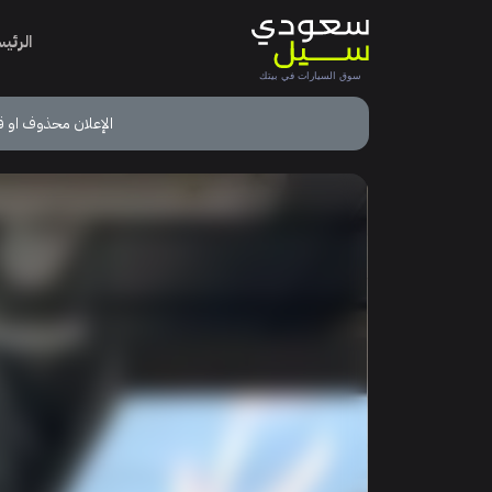
الرئي
الإعلان محذوف او ق