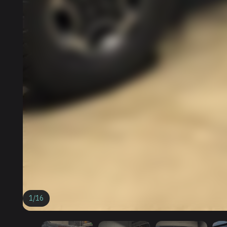
1
/
16