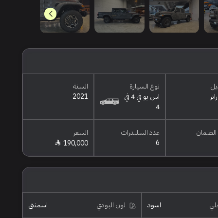
يل
نوع السيارة
السنة
انر
اس يو في 4 في
2021
4
الضمان
عدد السلندرات
السعر
6
190,000
خلي
اسود
لون البودي
اسمنتي