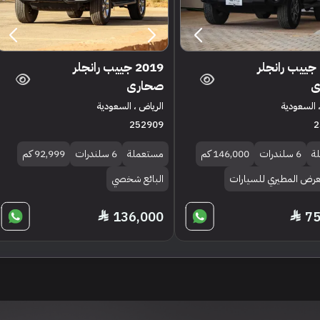
2017 جييب رانجلر
2019 جييب رانجلر
ى
صحارى
 السعودية
الرياض ، السعودية
252909
2
ة
6 سلندرات
146,000 كم
مستعملة
6 سلندرات
92,999 كم
معرض المطيري للسيارات
البائع شخصي
136,000
75