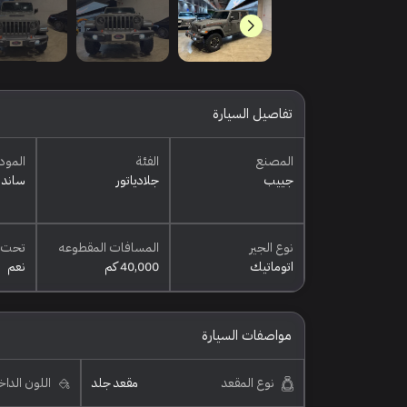
تفاصيل السيارة
المصنع
الفئة
المود
جييب
جلادياتور
ساند ر
نوع الجير
المسافات المقطوعه
تحت 
اتوماتيك
40,000 كم
نعم
مواصفات السيارة
نوع المقعد
مقعد جلد
اللون الدا