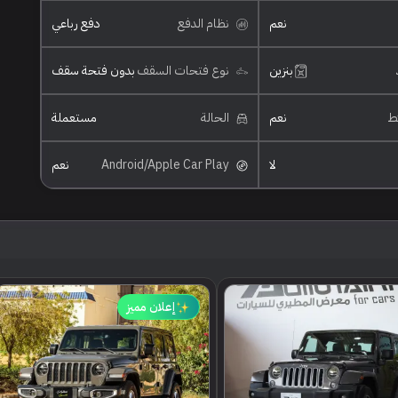
نعم
نظام الدفع
دفع رباعي
بنزين
نوع فتحات السقف
بدون فتحة سقف
ئط
نعم
الحالة
مستعملة
لا
Android/Apple Car Play
نعم
إعلان مميز