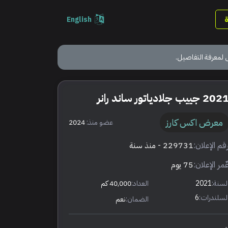
English
 لمعرفة التفاصيل.
202 جييب جلادياتور ساند رانر
معرض اكس كارز
عضو منذ:
2024
قم الإعلان:
229731
- منذ سنة
ٌمر الإعلان:
75 يوم
لسنة:
2021
العداد:
40,000 كم
لسلندرات:
6
الضمان:
نعم