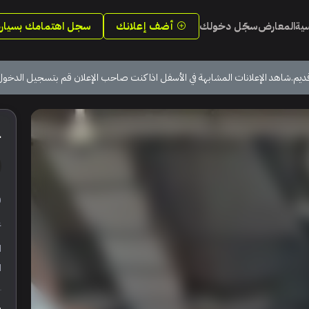
سية
المعارض
سجّل دخولك
أضف إعلانك
سجل اهتمامك بسيارة
ديم.شاهد الإعلانات المشابهة في الأسفل اذا كنت صاحب الإعلان قم بتسجيل الدخول
1
ر
ع
ا
ا