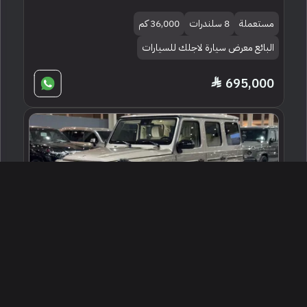
مستعملة
8 سلندرات
36,000 كم
البائع معرض سيارة لاجلك للسيارات
695,000
2022 مرسيدس - بنز جي 63 أي إم جي
الرياض ، السعودية
256118