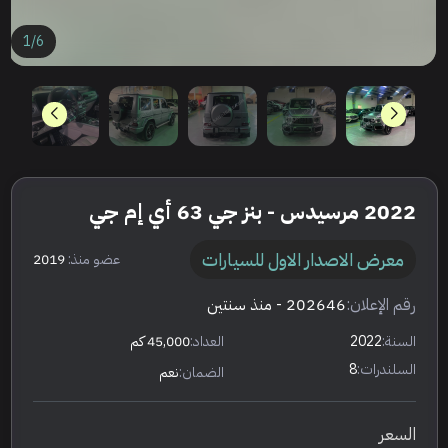
1
/
6
2022 مرسيدس - بنز جي 63 أي إم جي
معرض الاصدار الاول للسيارات
عضو منذ:
2019
رقم الإعلان:
202646
- منذ سنتين
السنة:
2022
العداد:
45,000 كم
السلندرات:
8
الضمان:
نعم
السعر