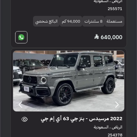
الرياض ، السعودية
255571
مستعملة
8 سلندرات
94,000 كم
البائع شخصي
640,000
2022 مرسيدس - بنز جي 63 أي إم جي
الرياض ، السعودية
254378