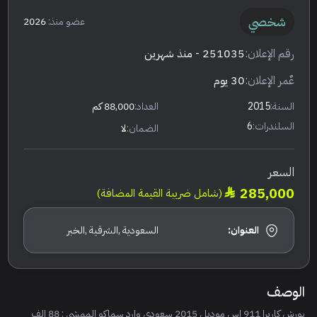
شخصي
عضو منذ:
2026
رقم الإعلان:
251035
- منذ شهرين
عٌمر الإعلان:
30 يوم
السنة:
2015
العداد:
88,000 كم
السلندرات:
6
الضمان:
لا
السعر
285,000
(شامل ضريبة القيمة المضافة)
العنوان:
السعودية ,الشرقية ,الخبر
الوصف
بورش كاريرا 911 اس موديل 2015 سعودي وارد سماكو الممشى : 88 الف