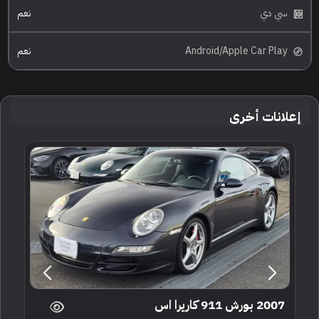
سي دي
نعم
Android/Apple Car Play
نعم
إعلانات أخرى
2007 بورش 911 كاريرا اس