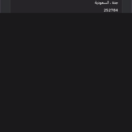
جدة ، السعودية
252784
مستعملة
6 سلندرات
195,000 كم
البائع شخصي
235,000
2013 بورش 911 كاريرا اس
الخبر ، السعودية
239353