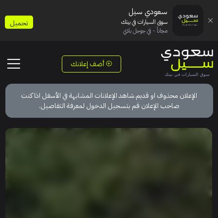
سعودي سيل
سوق السيارات في بيتك
تحميل
مجاناً - في جوجل بلاي
أضف إعلانك
الإعلان محذوف او قديم.شاهد الإعلانات المشابهة في الأسفل اذا كنت
صاحب الإعلان قم بتسجيل الدخول لمعرفة التفاصيل.