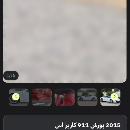
1
/
16
2015 بورش 911 كاريرا اس